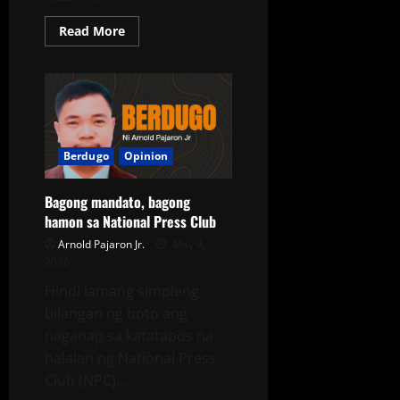
Read More
Berdugo
Opinion
Bagong mandato, bagong
hamon sa National Press Club
Arnold Pajaron Jr.
May 4,
2026
Hindi lamang simpleng
bilangan ng boto ang
naganap sa katatapos na
halalan ng National Press
Club (NPC)...