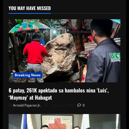
YOU MAY HAVE MISSED
Breaking News
6 patay, 261K apektado sa hambalos nina ‘Luis’,
‘Maymay’ at Habagat
Arnold Pajaron Jr.
August 8, 2026
0