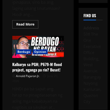
ipinapasa, sino ba ang
laging unang tinatamaan?
Hindi ang...
FIND US
Read More
Address
508 The
One
Executive
Berdugo
Opinion
Office
Building,
Kalbaryo sa PGH; P679-M flood
West
project, nganga pa rin? Buset!
Avenue,
Arnold Pajaron Jr.
June 20,
Barangay
2026
Nayong
HINDI pa ba sapat ang
Kanluran,
hirap na pinagdaraanan ng
Quezon
ating mga kababayan na
City
nagtitiis sa siksikan at...