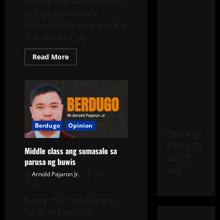
negosyante, self-employed,
at mga ordinaryong
manggagawa—ang salitang
“tax deadline” ay...
Read More
Berdugo
Opinion
Exchange
Rate
USD
:
Middle class ang sumasalo sa
Sun, 9
parusa ng buwis
Aug.
Arnold Pajaron Jr.
July 6,
2026
Kapag may mga bagong
batas sa buwis na