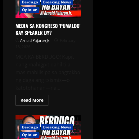
Berdugo
Breaking News
Opinion
MEDIA SA KONGRESO ‘PUMALDO’
KAY SPEAKER DY?
Arnold Pajaron Jr.
February
18, 2026
MGA KA-BERDUGO! Kapit
nang mahigpit dahil tila
mas mabilis pa sa pagtakbo
ng daga ang tsismis—o
katotohanan—na...
Read More
Berdugo
Breaking News
Opinion