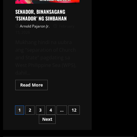
SENADOR, BINANSAGANG
‘TSINADOR’ NG SIMBAHAN
Arnold Pajaron Jr.
February
15, 2026
Mukhang hindi na uubra
ang “separation of Church
and State” pagdating sa
West Philippine Sea (WPS),
dahil...
Read More
1
2
3
4
…
12
Next