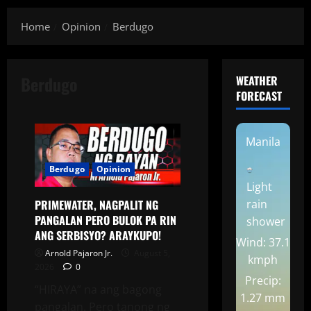
Home
Opinion
Berdugo
Berdugo
WEATHER
FORECAST
Manila
Berdugo
Opinion
Light
PRIMEWATER, NAGPALIT NG
rain
PANGALAN PERO BULOK PA RIN
shower
ANG SERBISYO? ARAYKUPO!
Wind: 37.1
Arnold Pajaron Jr.
August 5,
kmph
2026
0
Precip:
“HIRAYA” na ang bagong
1.27 mm
pangalan. Pero tanong ng