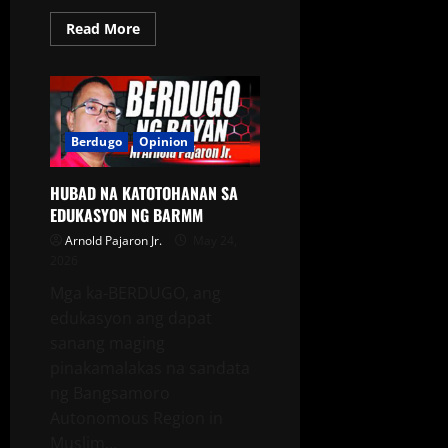
Read More
Berdugo
Opinion
HUBAD NA KATOTOHANAN SA
EDUKASYON NG BARMM
Arnold Pajaron Jr.
May 24,
2026
Mga ka-BERDUGO, ang
edukasyon ang dapat
sanang maging
pinakamalakas na sandata
ng Bangsamoro
Autonomous Region in
Muslim...