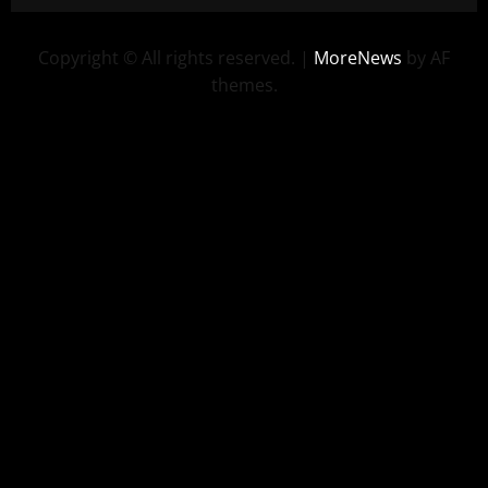
Copyright © All rights reserved.
|
MoreNews
by AF
themes.