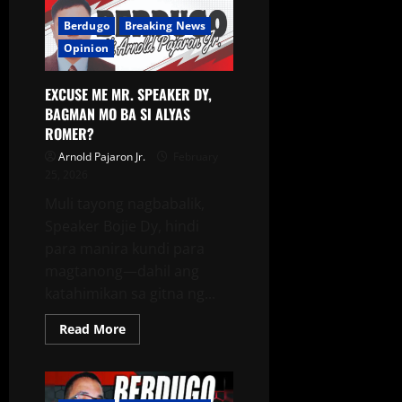
Berdugo
Breaking News
Opinion
EXCUSE ME MR. SPEAKER DY,
BAGMAN MO BA SI ALYAS
ROMER?
Arnold Pajaron Jr.
February
25, 2026
Muli tayong nagbabalik,
Speaker Bojie Dy, hindi
para manira kundi para
magtanong—dahil ang
katahimikan sa gitna ng...
Read More