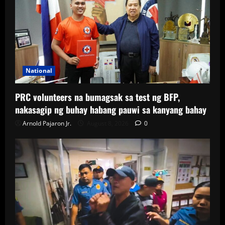
National
PRC volunteers na bumagsak sa test ng BFP,
nakasagip ng buhay habang pauwi sa kanyang bahay
Arnold Pajaron Jr.
August 8, 2026
0