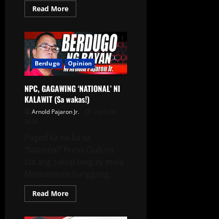
Read More
Berdugo
Opinion
NPC, GAGAWING ‘NATIONAL’ NI
KALAWIT (Sa wakas!)
Arnold Pajaron Jr.
April 28,
2026
Pagod ka na ba sa
“National” Press Club na
tila ang sakop lang ay mula
Monumento hanggang...
Read More