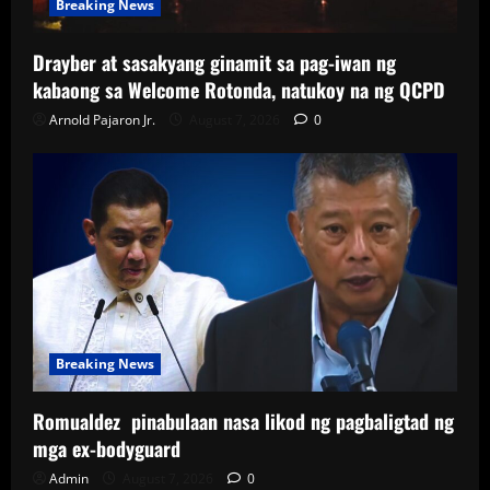
Breaking News
Drayber at sasakyang ginamit sa pag-iwan ng
kabaong sa Welcome Rotonda, natukoy na ng QCPD
Arnold Pajaron Jr.
August 7, 2026
0
Breaking News
Romualdez pinabulaan nasa likod ng pagbaligtad ng
mga ex-bodyguard
Admin
August 7, 2026
0