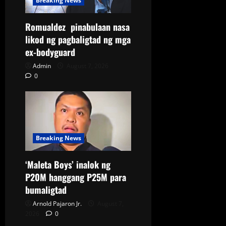
Breaking News
Romualdez pinabulaan nasa
likod ng pagbaligtad ng mga
ex-bodyguard
Admin
August 7, 2026
0
Breaking News
‘Maleta Boys’ inalok ng
P20M hanggang P25M para
bumaligtad
Arnold Pajaron Jr.
August 7,
2026
0