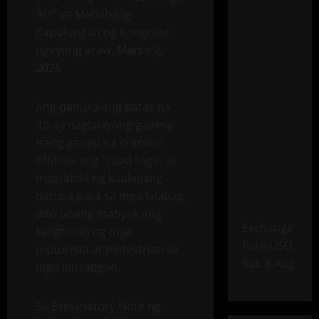
Act” sa Mababang
Kapulungan ng Kongreso
ngayong araw, Marso 2,
2026.
Ang panukalang batas na
ito ay naglalayong gawing
isang ganap na criminal
offense ang “road rage” at
magtakda ng kaukulang
parusa para sa mga lalabag
dito upang matiyak ang
Exchange
kaligtasan ng mga
Rate
USD
:
motorista at pedestrian sa
Sat, 8 Aug.
mga lansangan.
Sa Explanatory Note ng