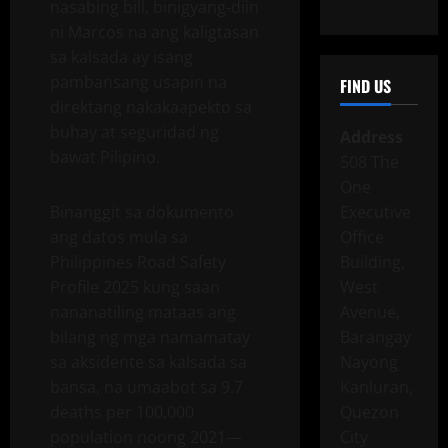
nasabing bill, binigyang-diin
ni Marcos na ang kaligtasan
sa kalsada ay isang
pambansang usapin na
FIND US
direktang nakakaapekto sa
buhay at seguridad ng
Address
bawat Pilipino.
508 The
One
Executive
Binanggit sa dokumento
Office
ang datos mula sa
Building,
Philippines Road Safety
West
Profile 2025 kung saan
Avenue,
nananatiling mataas ang
Barangay
bilang ng mga namamatay
Nayong
sa aksidente sa kalsada sa
Kanluran,
bansa, na umaabot sa 9.7
Quezon
deaths per 100,000
City
population noong 2021—