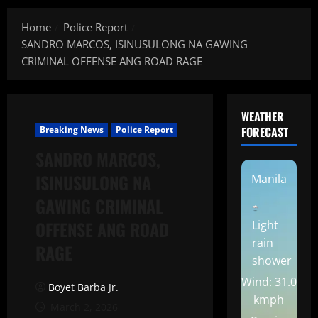
Home
Police Report
SANDRO MARCOS, ISINUSULONG NA GAWING
CRIMINAL OFFENSE ANG ROAD RAGE
WEATHER
Breaking News
Police Report
FORECAST
SANDRO MARCOS,
ISINUSULONG NA
Manila
GAWING CRIMINAL
OFFENSE ANG ROAD
Light
rain
RAGE
shower
Wind: 31.0
Boyet Barba Jr.
kmph
March 2, 2026