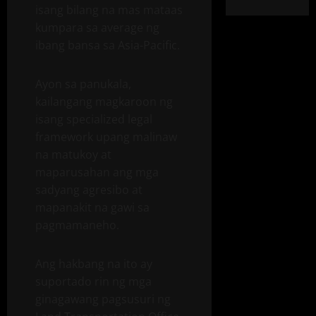
isang bilang na mas mataas
kumpara sa average ng
ibang bansa sa Asia-Pacific.
Ayon sa panukala,
kailangang magkaroon ng
isang specialized legal
framework upang malinaw
na matukoy at
maparusahan ang mga
sadyang agresibo at
mapanakit na gawi sa
pagmamaneho.
Ang hakbang na ito ay
suportado rin ng mga
ginagawang pagsusuri ng