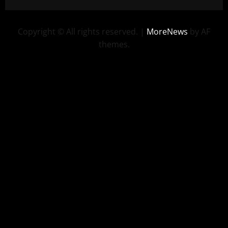
Copyright © All rights reserved.
|
MoreNews
by AF
themes.