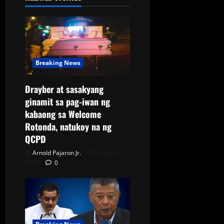
Breaking News
Drayber at sasakyang
ginamit sa pag-iwan ng
kabaong sa Welcome
Rotonda, natukoy na ng
QCPD
Arnold Pajaron Jr.
August 7,
2026
0