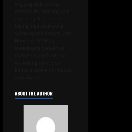
ang pagkilala sa mga
motorsiklo, kabilang ang
mga tricycle at e-trike,
bilang mga sasakyang
sakop ng regulasyon. Ang
House Bill 8190 ay
inaasahang dadaan sa
masusing pagbusisi ng
kaukulang komite sa
Kamara upang pormal na
maisabatas.
ABOUT THE AUTHOR