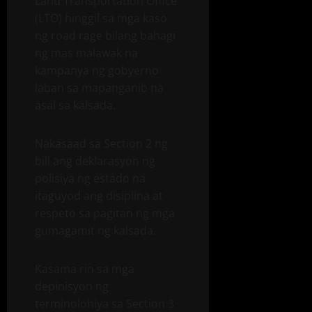
Land Transportation Office
(LTO) hinggil sa mga kaso
ng road rage bilang bahagi
ng mas malawak na
kampanya ng gobyerno
laban sa mapanganib na
asal sa kalsada.
Nakasaad sa Section 2 ng
bill ang deklarasyon ng
polisiya ng estado na
itaguyod ang disiplina at
respeto sa pagitan ng mga
gumagamit ng kalsada.
Kasama rin sa mga
depinisyon ng
terminolohiya sa Section 3