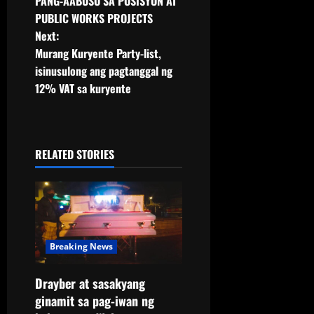
PANG-AABUSO SA POSISYON AT
PUBLIC WORKS PROJECTS
Next:
Murang Kuryente Party-list,
isinusulong ang pagtanggal ng
12% VAT sa kuryente
RELATED STORIES
Breaking News
Drayber at sasakyang
ginamit sa pag-iwan ng