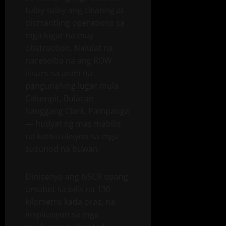
tuloy-tuloy ang clearing at
dismantling operations sa
mga lugar na may
obstruction. Naiulat na
naresolba na ang ROW
issues sa anim na
pangunahing lugar mula
Calumpit, Bulacan
hanggang Clark, Pampanga
— hudyat ng mas mabilis
na konstruksyon sa mga
susunod na buwan.
Dinisenyo ang NSCR upang
umabot sa bilis na 130
kilometro kada oras, na
inspirasyon sa mga