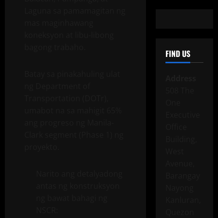
Laguna sa pamamagitan ng
mas maginhawang
koneksyon at libu-libong
bagong trabaho.
FIND US
Batay sa pinakahuling ulat
Address
ng Department of
508 The
Transportation (DOTr),
One
umabot na sa mahigit 65%
Executive
ang progreso ng Manila-
Office
Clark segment (Phase 1) ng
Building,
proyekto.
West
Avenue,
Narito ang detalyadong
Barangay
antas ng konstruksyon
Nayong
ng bawat bahagi ng
Kanluran,
NSCR:
Quezon