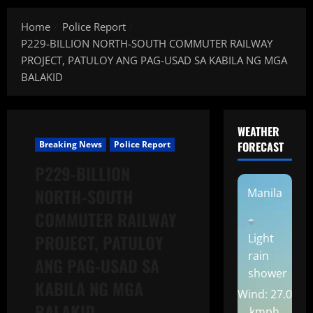
Home
Police Report
P229-BILLION NORTH-SOUTH COMMUTER RAILWAY
PROJECT, PATULOY ANG PAG-USAD SA KABILA NG MGA
BALAKID
WEATHER
Breaking News
Police Report
FORECAST
P229-BILLION
NORTH-SOUTH
Manila
COMMUTER RAILWAY
PROJECT, PATULOY
Light
rain
ANG PAG-USAD SA
shower
KABILA NG MGA
Wind: 27.0
BALAKID
kmph