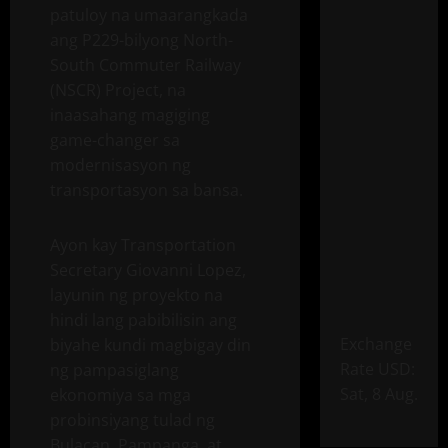
patuloy na umaarangkada
ang P229-bilyong North-
South Commuter Railway
(NSCR) Project, na
inaasahang magiging
game-changer sa
modernisasyon ng
transportasyon sa bansa.
Ayon kay Transportation
Secretary Giovanni Lopez,
layunin ng proyekto na
hindi lang pabibilisin ang
Exchange
biyahe kundi magbigay din
Rate
USD
:
ng pampasiglang
Sat, 8 Aug.
ekonomiya sa mga
probinsiyang tulad ng
Bulacan, Pampanga, at