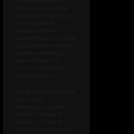
modernong elevated
railway system gaya ng
nasa Dubai. Target nitong
makapaghatid ng
hanggang 800,000
pasahero kada araw, gamit
ang Shinkansen-inspired
Japanese technology na
may automatic train
control at earthquake-
resistant features.
Bahagi ang NSCR ng “Build,
Better, More”
infrastructure agenda ni
President Ferdinand
Marcos Jr., na layong
magbigay ng mas maayos,