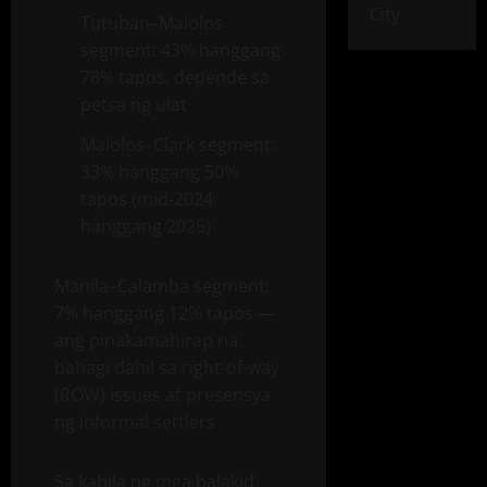
City
Tutuban–Malolos
segment: 43% hanggang
78% tapos, depende sa
petsa ng ulat
Malolos–Clark segment:
33% hanggang 50%
tapos (mid-2024
hanggang 2025)
Manila–Calamba segment:
7% hanggang 12% tapos —
ang pinakamahirap na
bahagi dahil sa right-of-way
(ROW) issues at presensya
ng informal settlers
Sa kabila ng mga balakid,