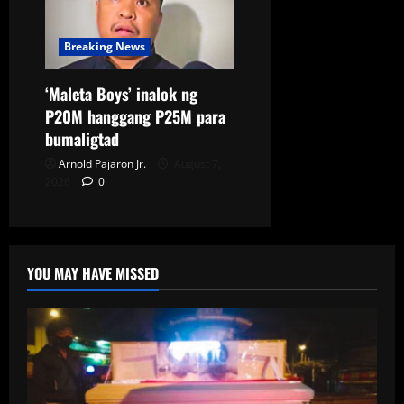
Breaking News
‘Maleta Boys’ inalok ng
P20M hanggang P25M para
bumaligtad
Arnold Pajaron Jr.
August 7,
2026
0
YOU MAY HAVE MISSED