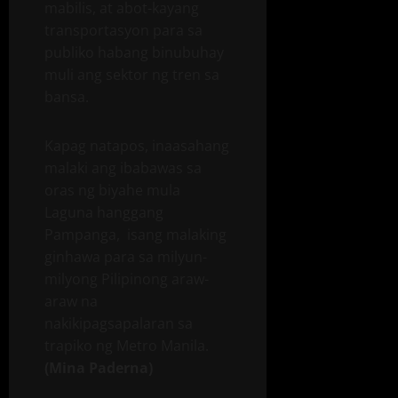
mabilis, at abot-kayang
transportasyon para sa
publiko habang binubuhay
muli ang sektor ng tren sa
bansa.
Kapag natapos, inaasahang
malaki ang ibabawas sa
oras ng biyahe mula
Laguna hanggang
Pampanga, isang malaking
ginhawa para sa milyun-
milyong Pilipinong araw-
araw na
nakikipagsapalaran sa
trapiko ng Metro Manila.
(Mina Paderna)