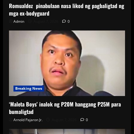
Romualdez pinabulaan nasa likod ng pagbaligtad ng
mga ex-bodyguard
Admin
August 7, 2026
0
Breaking News
‘Maleta Boys’ inalok ng P20M hanggang P25M para
bumaligtad
Arnold Pajaron Jr.
August 7, 2026
0