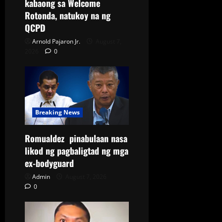
kabaong sa Welcome
Rotonda, natukoy na ng
QCPD
Arnold Pajaron Jr.
August 7,
2026
0
Breaking News
Romualdez pinabulaan nasa
likod ng pagbaligtad ng mga
ex-bodyguard
Admin
August 7, 2026
0