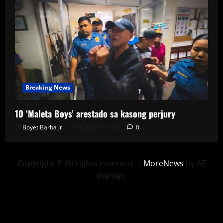
Breaking News
10 ‘Maleta Boys’ arestado sa kasong perjury
Boyet Barba Jr.
August 7, 2026
0
Copyright © All rights reserved.
|
MoreNews
by AF
themes.