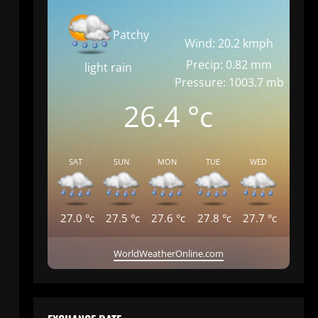
Patchy
Wind: 20.2 kmph
Precip: 0.82 mm
light rain
Pressure: 1003.7 mb
26.4
°c
SAT
SUN
MON
TUE
WED
27.0
°c
27.5
°c
27.6
°c
27.8
°c
27.7
°c
WorldWeatherOnline.com