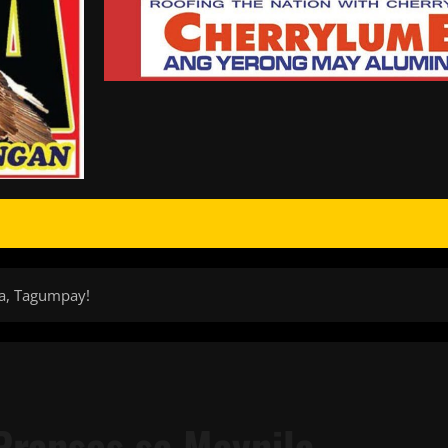
la, Tagumpay!
Pranses sa Maynila,