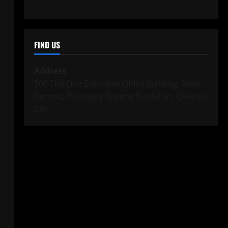
FIND US
Address
508 The One Executive Office Building, West
Avenue, Barangay Nayong Kanluran, Quezon
City