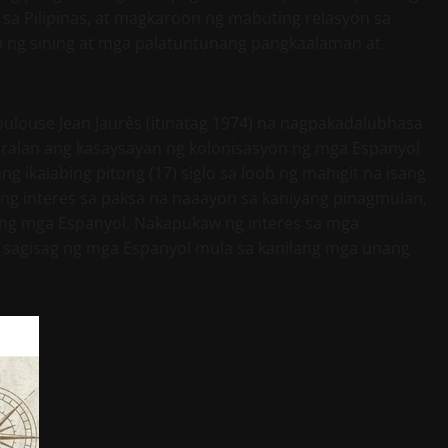
 sa Pilipinas, at magkaroon ng mabuting relasyon sa
n ng sining at mga palatuntunang pangkaalaman at
oulouse Jean Jaurès (itinatag 1974) na nagpakadalubhasa
aralan ang kasaysayan ng kolonisasyon ng mga Espanyol
ng ikalabing pitong (17) siglo sa loob ng mahigit na isang
ang interes sa paksa na naaayon sa kaniyang pinagmulan,
on ng mga Espanyol. Nakapukaw ng interes sa mga
na sagisag ng mga Espanyol mula sa kanilang mga unang