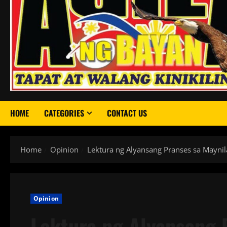
HOME
CATEGORIES
CONTACT US
Home
Opinion
Lektura ng Alyansang Pranses sa Mayni
Opinion
Lektura ng Alyansang 