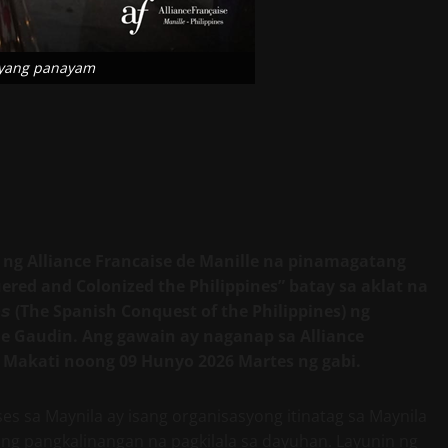
niyang panayam
g Alliance Francaise de
Manille na pinamagatang
red and Colonized the Philippines” batay sa aklat na
𝙚𝙨
(The Spanish Conquest of the Philippines)
ng
me Gaudin. Ang gawain ay naganap sa Alliance
d Makati noong 09 Hunyo 2026 Martes ng gabi.
ses sa Maynila ay isang organisasyong itinatag sa Maynila
ng pangkalinangan na pagkilala sa dayuhan. Layunin ng