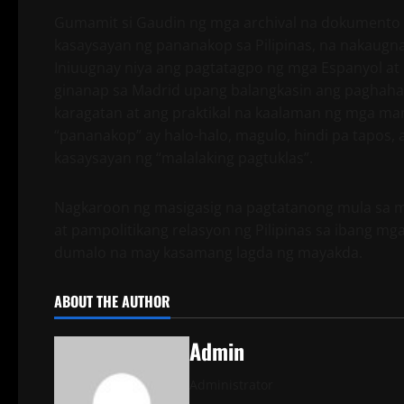
Gumamit si Gaudin ng mga archival na dokumento
kasaysayan ng pananakop sa Pilipinas, na nakaugn
Iniuugnay niya ang pagtatagpo ng mga Espanyol 
ginanap sa Madrid upang balangkasin ang paghahat
karagatan at ang praktikal na kaalaman ng mga man
“pananakop” ay halo-halo, magulo, hindi pa tapos, a
kasaysayan ng “malalaking pagtuklas”.
Nagkaroon ng masigasig na pagtatanong mula sa m
at pampolitikang relasyon ng Pilipinas sa ibang mg
dumalo na may kasamang lagda ng mayakda.
ABOUT THE AUTHOR
Admin
Administrator