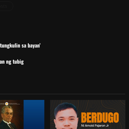
osts
‘tungkulin sa bayan’
an ng tubig