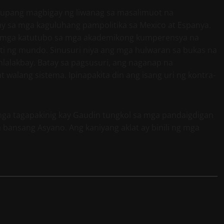
 upang magbigay ng liwanag sa masalimuot na
ay sa mga kaguluhang pampolitika sa Mexico at Espanya.
at mga katutubo sa mga akademikong kumperensya na
i ng mundo. Sinusuri niya ang mga hulwaran sa bukas na
lalakbay. Batay sa pagsusuri, ang naganap na
t walang sistema. Ipinapakita din ang isang uri ng kontra-
ga tagapakinig kay Gaudin tungkol sa mga pandaigdigan
a bansang Asyano. Ang kaniyang aklat ay binili ng mga