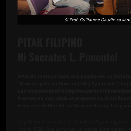
Si Prof. Guillaume Gaudin sa ka
PITAK FILIPINO
Ni Socrates L. Pimentel
NAGING matagumpay ang pagdaraos ng lektura n
“New Insights on How and Why Spaniards
Conque
𝙇𝙖𝘾𝙤𝙣𝙦𝙪
ê
𝙩𝙚𝙙𝙚𝙨𝙋𝙝𝙞𝙡𝙞𝙥𝙥𝙞𝙣𝙚𝙨𝙥𝙖𝙧𝙡𝙚𝙨𝙃𝙞𝙨𝙥𝙖𝙣𝙞𝙦𝙪
Pranses na may-akda at propesor na si Guillau
Francaise de Manille sa Nicanor Garcia, Lungso
Ang Alliance Francaise de Manille o Alyansang Pran
noong 1920. Ang samahan ay nagsisilbing panimula