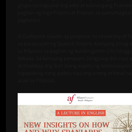
grupo na itaguyod ang wika at kalinangang Pranses
pagitan ng mga Pilipino at Pranses sa pamamagita
pagtuturo.
Si Guillaume Gaudin ay propesor sa University of T
sa kasaysayan ng Spanish Empire. Kaniyang pinag-
sa Pilipinas sa pagitan ng ikalabinganim (16) hangga
dekada. Sa kaniyang panayam, binigyang-diin niya 
at tinalakay ang iba’t ibang aspeto ng kolonisasy
tagapakinig nang ipakita niya ang unang orihinal 
araw sa Pilipinas.