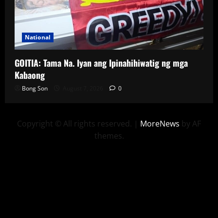
National
GOITIA: Tama Na. Iyan ang Ipinahihiwatig ng mga
Kabaong
Bong Son
August 7, 2026
0
Copyright © All rights reserved.
|
MoreNews
by AF
themes.