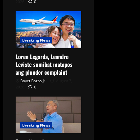
2026
0
Breaking News
Loren Legarda, Leandro
Leviste sumibat matapos
ang plunder complaint
Boyet Barba Jr.
August 7,
2026
0
Breaking News