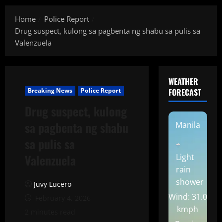
Home
Police Report
Drug suspect, kulong sa pagbenta ng shabu sa pulis sa
Valenzuela
WEATHER
Breaking News
Police Report
FORECAST
Drug suspect, kulong
sa pagbenta ng shabu
Manila
sa pulis sa
Valenzuela
Light
rain
shower
Juvy Lucero
Wind: 31.0
February 4, 2026
kmph
2 minutes read