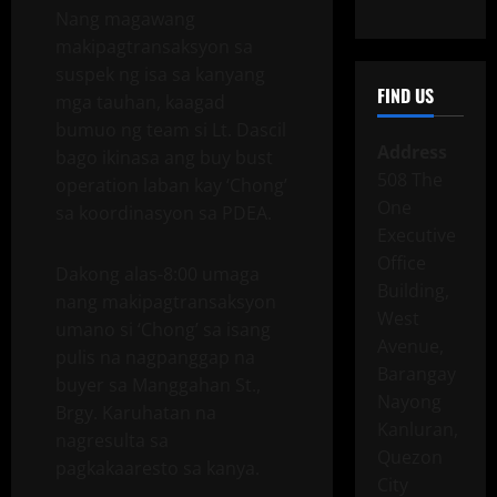
Nang magawang
makipagtransaksyon sa
suspek ng isa sa kanyang
FIND US
mga tauhan, kaagad
bumuo ng team si Lt. Dascil
Address
bago ikinasa ang buy bust
508 The
operation laban kay ‘Chong’
One
sa koordinasyon sa PDEA.
Executive
Office
Dakong alas-8:00 umaga
Building,
nang makipagtransaksyon
West
umano si ‘Chong’ sa isang
Avenue,
pulis na nagpanggap na
Barangay
buyer sa Manggahan St.,
Nayong
Brgy. Karuhatan na
Kanluran,
nagresulta sa
Quezon
pagkakaaresto sa kanya.
City