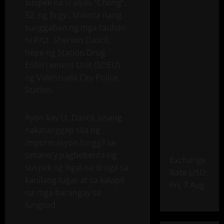
suspek na si alyas “Chong”,
52, ng Brgy., Malinta nang
sunggaban ng mga tauhan
ni P/Lt. Sherwin Dascil,
hepe ng Station Drug
Enforcement Unit (SDEU)
ng Valenzuela City Police
Station.
Ayon kay Lt. Dascil, unang
nakatanggap sila ng
impormasyon hinggil sa
umano’y pagbebenta ng
Exchange
suspek ng iligal na droga sa
Rate
USD
:
kanilang lugar at sa kalapit
Fri, 7 Aug.
na mga barangay sa
lungsod.