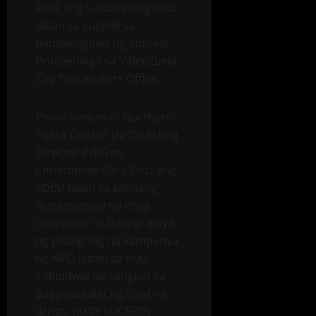
2002 ang isasampang kaso
laban sa suspek sa
pamamagitan ng Inquest
Proceedings sa Valenzuela
City Prosecutors Office.
Pinuri naman ni Northern
Police District (NPD) Acting
Director P/BGen.
Christopher Dela Cruz ang
SDEU team sa kanilang
matagumpay na drug
operation na bahagi aniya
ng pinaigting na kampanya
ng NPD laban sa mga
indibidwal na sangkot sa
pagpapakalat ng iligal na
droga. (JUVY LUCERO)