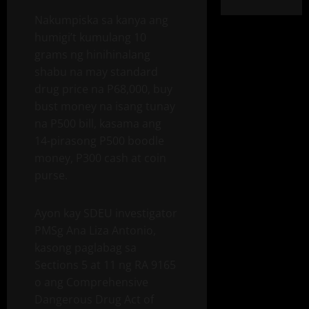
Nakumpiska sa kanya ang
humigi’t kumulang 10
grams ng hinihinalang
shabu na may standard
drug price na P68,000, buy
bust money na isang tunay
na P500 bill, kasama ang
14-pirasong P500 boodle
money, P300 cash at coin
purse.
Ayon kay SDEU investigator
PMSg Ana Liza Antonio,
kasong paglabag sa
Sections 5 at 11 ng RA 9165
o ang Comprehensive
Dangerous Drug Act of