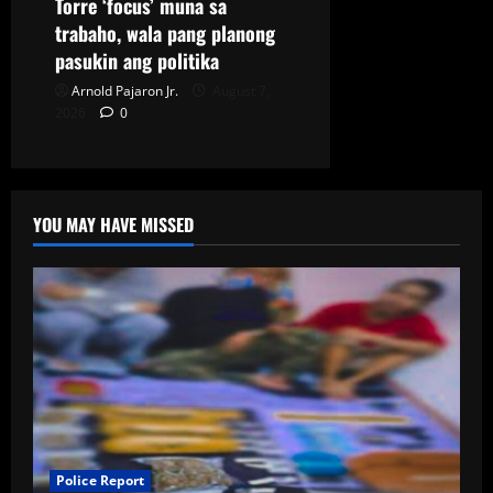
Torre ‘focus’ muna sa
trabaho, wala pang planong
pasukin ang politika
Arnold Pajaron Jr.
August 7,
2026
0
YOU MAY HAVE MISSED
Police Report