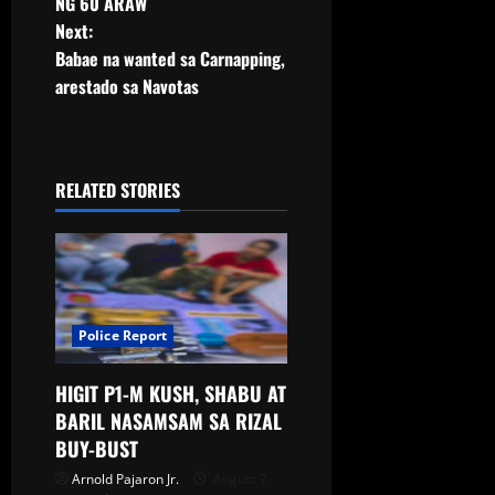
NG 60 ARAW
Next:
Babae na wanted sa Carnapping,
arestado sa Navotas
RELATED STORIES
Police Report
HIGIT P1-M KUSH, SHABU AT
BARIL NASAMSAM SA RIZAL
BUY-BUST
Arnold Pajaron Jr.
August 7,