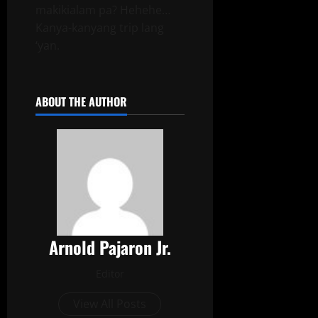
makikialam pa? Hehehe…
Kanya-kanyang trip lang
‘yan.
ABOUT THE AUTHOR
Arnold Pajaron Jr.
Editor
View All Posts