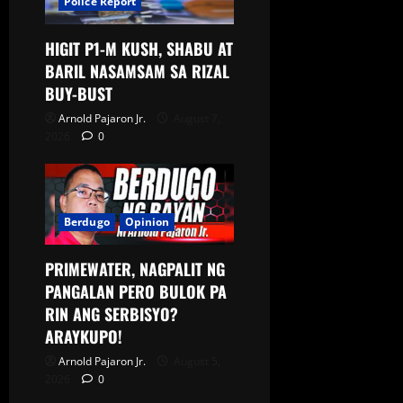
Police Report
HIGIT P1-M KUSH, SHABU AT
BARIL NASAMSAM SA RIZAL
BUY-BUST
Arnold Pajaron Jr.
August 7,
2026
0
Berdugo
Opinion
PRIMEWATER, NAGPALIT NG
PANGALAN PERO BULOK PA
RIN ANG SERBISYO?
ARAYKUPO!
Arnold Pajaron Jr.
August 5,
2026
0