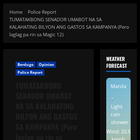
Home
Police Report
TUMATAKBONG SENADOR UMABOT NA SA
KALAHATING BILYON ANG GASTOS SA KAMPANYA (Pero
laglag pa rin sa Magic 12)
WEATHER
Berdugo
Opinion
FORECAST
Police Report
TUMATAKBONG
Manila
SENADOR UMABOT
NA SA KALAHATING
Light
BILYON ANG GASTOS
rain
shower
SA KAMPANYA (Pero
Wind: 20.5
laglag pa rin sa
kmph