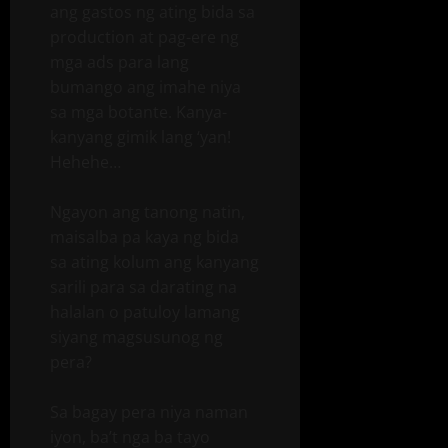
ang gastos ng ating bida sa
production at pag-ere ng
mga ads para lang
bumango ang imahe niya
sa mga botante. Kanya-
kanyang gimik lang ‘yan!
Hehehe…
Ngayon ang tanong natin,
maisalba pa kaya ng bida
sa ating kolum ang kanyang
sarili para sa darating na
halalan o patuloy lamang
siyang magsusunog ng
pera?
Sa bagay pera niya naman
iyon, ba’t nga ba tayo