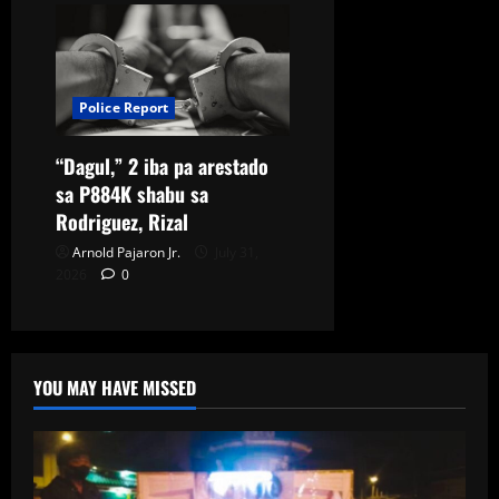
Police Report
“Dagul,” 2 iba pa arestado
sa P884K shabu sa
Rodriguez, Rizal
Arnold Pajaron Jr.
July 31,
2026
0
YOU MAY HAVE MISSED