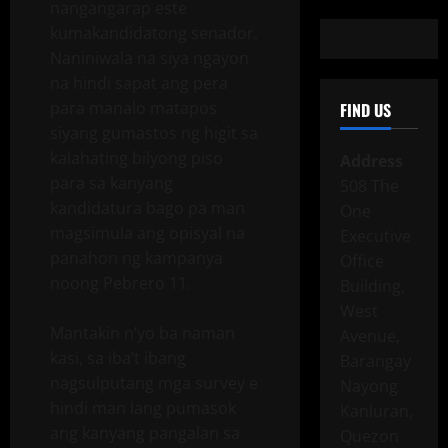
nangangarap este
kumakandidatong senador.
Naniniwala na siya ngayon
na hindi sapat ang pera
para manalo matapos
FIND US
siyang gumastos ng higit sa
kalahating bilyong piso
Address
para sa kanyang
508 The
kandidatura bago pa man
One
magsimula ang opisyal na
Executive
panahon ng kampanya
Office
noong Pebrero 11.
Building,
West
Mantakin n’yo ba naman
Avenue,
kasi, sa iba’t ibang
Barangay
nagsulputang mga survey e
Nayong
hindi man lang pumasok
Kanluran,
ang kanyang pangalan sa
Quezon