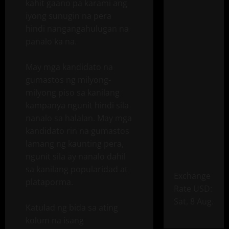
kahit gaano pa karami ang
iyong sunugin na pera
hindi nangangahulugan na
panalo ka na.
May mga kandidato na
gumastos ng milyong-
milyong piso sa kanilang
kampanya ngunit hindi sila
nanalo sa halalan. May mga
kandidato rin na gumastos
lamang ng kaunting pera,
ngunit sila ay nanalo dahil
sa kanilang popularidad at
Exchange
plataporma.
Rate
USD
:
Sat, 8 Aug.
Katulad ng bida sa ating
kolum na isang