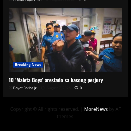
Breaking News
10 ‘Maleta Boys’ arestado sa kasong perjury
Boyet Barba Jr.
August 7, 2026
0
Copyright © All rights reserved.
|
MoreNews
by AF
themes.