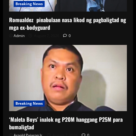
Breaking News
Romualdez pinabulaan nasa likod ng pagbaligtad ng
mga ex-bodyguard
Admin
August 7, 2026
0
Breaking News
‘Maleta Boys’ inalok ng P20M hanggang P25M para
bumaligtad
Arnold Pajaron Jr.
August 7, 2026
0