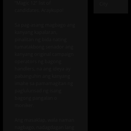
“Magic 12” list of
City
candidates. Araykupo!
Sa pag-asang magbago ang
kanyang kapalaran,
pinalitan ng bida nating
tumatakbong senador ang
kanyang original campaign
operators ng bagong
handlers, na ang ideya ay
pabanguhin ang kanyang
imahe sa pamamagitan ng
paglulunsad ng isang
bagong pangalan o
moniker.
Ang masaklap, wala naman
nagbago, nadagdagan lang