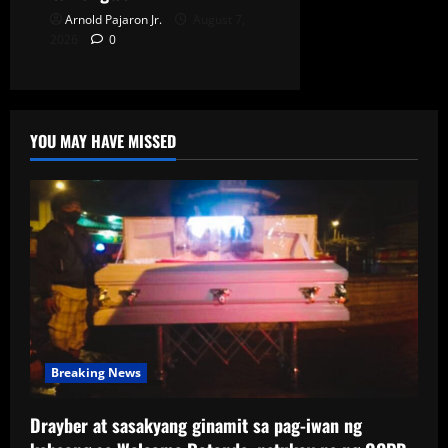
Arnold Pajaron Jr.
August 7,
2026
0
YOU MAY HAVE MISSED
Breaking News
Drayber at sasakyang ginamit sa pag-iwan ng