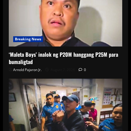
Breaking News
‘Maleta Boys’ inalok ng P20M hanggang P25M para
bumaligtad
Arnold Pajaron Jr.
August 7, 2026
0