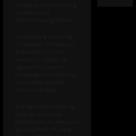
malaya pa rin naman itong
nakakapuna sa
administrasyong Marcos.
Kasalukuyang itinuturing
na “wanted” sa Pilipinas si
Roque dahil sa arrest
warrant na inilabas ng
regional trial court sa
Pampanga para sa kasong
non-bailable qualified
human trafficking.
Ang mga reklamong ito ay
kaugnay sa umano’y
partisipasyon sa operasyon
ng Lucky South 99, isang