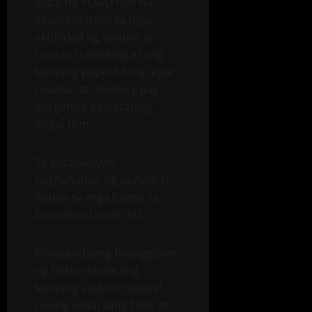
ilegal na POGO hub na
sinalakay dahil sa mga
aktibidad ng torture at
human trafficking at ang
kanyang papel bilang legal
counsel at umano’y pag-
oorganisa sa nasabing
illegal firm.
Sa kasalukuyan,
naghahanap ng asylum si
Roque sa mga bansa sa
European Union (EU).
Matatandaang tinanggihan
ng Netherlands ang
kanyang asylum request
noong nakaraang taon at