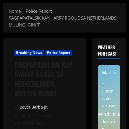
Home
Police Report
PAGPAPATALSIK KAY HARRY ROQUE SA NETHERLANDS,
MULING IGINIIT
WEATHER
Breaking News
Police Report
FORECAST
PAGPAPATALSIK KAY
HARRY ROQUE SA
Manila
NETHERLANDS,
MULING IGINIIT
Light
rain
shower
Boyet Barba Jr.
Wind: 30.6
January 11, 2026
kmph
2 minutes read