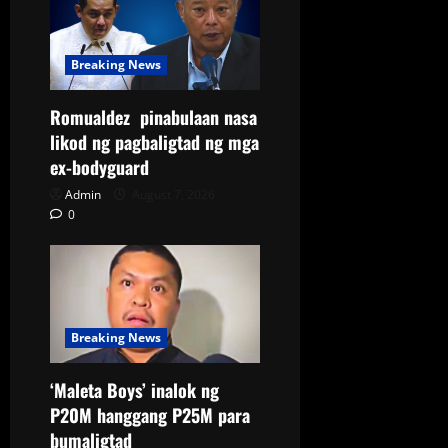
Breaking News
Romualdez pinabulaan nasa
likod ng pagbaligtad ng mga
ex-bodyguard
Admin
August 7, 2026
0
Breaking News
‘Maleta Boys’ inalok ng
P20M hanggang P25M para
bumaligtad