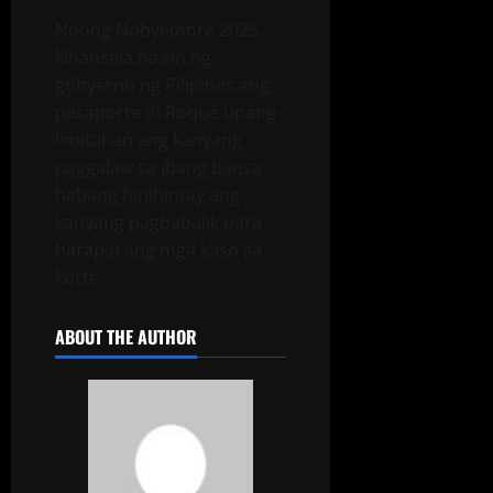
Noong Nobyembre 2025,
kinansela na rin ng
gobyerno ng Pilipinas ang
pasaporte ni Roque upang
limitahan ang kanyang
paggalaw sa ibang bansa
habang hinihintay ang
kanyang pagbabalik para
harapin ang mga kaso sa
korte.
ABOUT THE AUTHOR