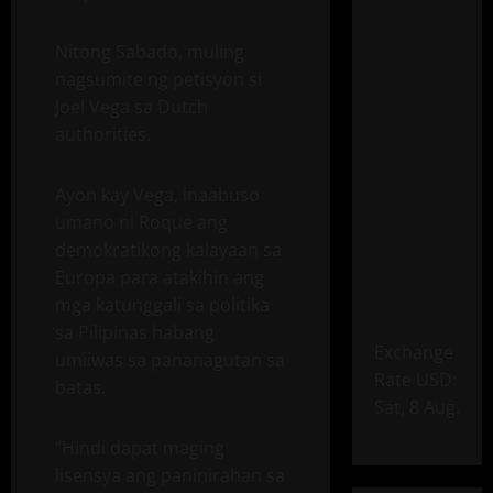
Nitong Sabado, muling
nagsumite ng petisyon si
Joel Vega sa Dutch
authorities.
Ayon kay Vega, inaabuso
umano ni Roque ang
demokratikong kalayaan sa
Europa para atakihin ang
mga katunggali sa politika
sa Pilipinas habang
Exchange
umiiwas sa pananagutan sa
Rate
USD
:
batas.
Sat, 8 Aug.
“Hindi dapat maging
lisensya ang paninirahan sa