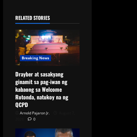
RELATED STORIES
Breaking News
Drayber at sasakyang
ginamit sa pag-iwan ng
kabaong sa Welcome
Rotonda, natukoy na ng
QCPD
Arnold Pajaron Jr.
August 7,
2026
0