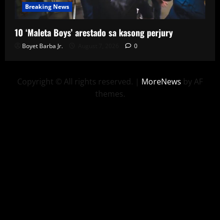
Breaking News
10 ‘Maleta Boys’ arestado sa kasong perjury
Boyet Barba Jr.
August 7, 2026
0
Copyright © All rights reserved.
|
MoreNews
by AF
themes.