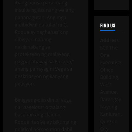
ibang bansa para mang-
insulto ng iba nang walang
pananagutan. Ang mga
indibidwal na tulad ni G.
FIND US
Roque ay naghahasik ng
dibisyon habang
Address
nakikinabang sa
508 The
proteksyon ng malayang
One
pagpapahayag sa Europa,”
Executive
anang pahayag ni Vega sa
Office
deskripsyon ng kanyang
Building,
petisyon.
West
Avenue,
Barangay
Binigyang-diin din ni Vega
Nayong
na “baseless” o walang
Kanluran,
basehan ang claim ni
Quezon
Roque na siya ay biktima ng
City
political persecution dahil