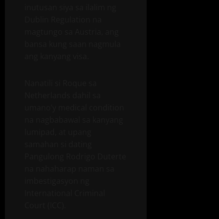
inutusan siya sa ilalim ng
Dublin Regulation na
magtungo sa Austria, ang
bansa kung saan nagmula
ang kanyang visa.
Nanatili si Roque sa
Netherlands dahil sa
umano’y medical condition
na nagbabawal sa kanyang
lumipad, at upang
samahan si dating
Pangulong Rodrigo Duterte
na nahaharap naman sa
imbestigasyon ng
International Criminal
Court (ICC).