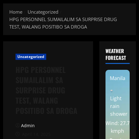
Home
Uncategorized
HPG PERSONNEL SUMAILALIM SA SURPRISE DRUG
TEST, WALANG POSITIBO SA DROGA
WEATHER
Uncategorized
FORECAST
HPG PERSONNEL
SUMAILALIM SA
Manila
SURPRISE DRUG
TEST, WALANG
Light
rain
POSITIBO SA DROGA
shower
Wind: 27.7
Admin
kmph
April 14, 2025