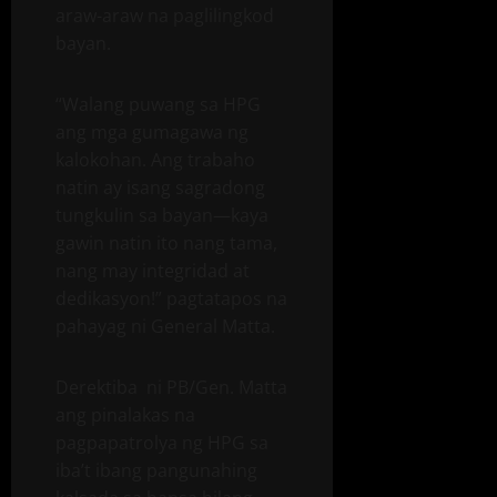
araw-araw na paglilingkod
bayan.
“Walang puwang sa HPG
ang mga gumagawa ng
kalokohan. Ang trabaho
natin ay isang sagradong
tungkulin sa bayan—kaya
gawin natin ito nang tama,
nang may integridad at
dedikasyon!” pagtatapos na
pahayag ni General Matta.
Derektiba ni PB/Gen. Matta
ang pinalakas na
pagpapatrolya ng HPG sa
iba’t ibang pangunahing