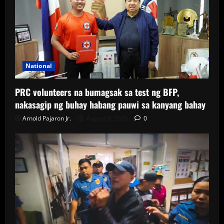
National
PRC volunteers na bumagsak sa test ng BFP,
nakasagip ng buhay habang pauwi sa kanyang bahay
Arnold Pajaron Jr.
August 8, 2026
0