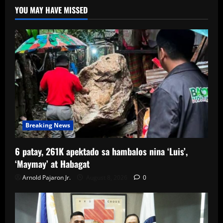
YOU MAY HAVE MISSED
Breaking News
6 patay, 261K apektado sa hambalos nina ‘Luis’,
‘Maymay’ at Habagat
Arnold Pajaron Jr.
August 8, 2026
0