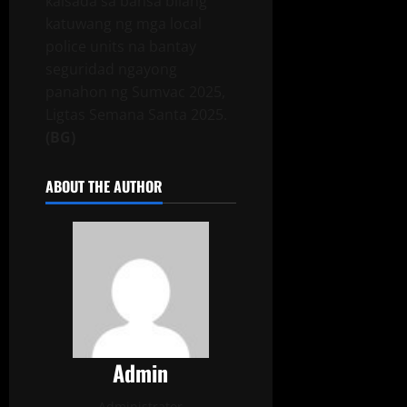
kalsada sa bansa bilang
katuwang ng mga local
police units na bantay
seguridad ngayong
panahon ng Sumvac 2025,
Ligtas Semana Santa 2025.
(BG)
ABOUT THE AUTHOR
Admin
Administrator