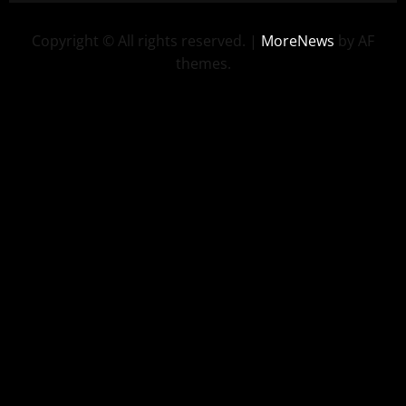
Copyright © All rights reserved.
|
MoreNews
by AF
themes.