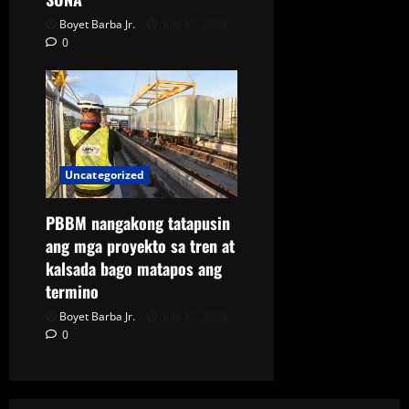
Boyet Barba Jr.
July 27, 2026
0
Uncategorized
PBBM nangakong tatapusin
ang mga proyekto sa tren at
kalsada bago matapos ang
termino
Boyet Barba Jr.
July 27, 2026
0