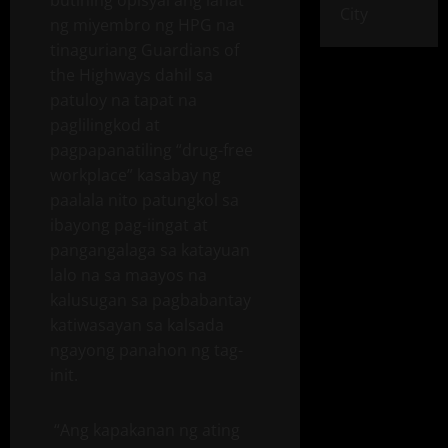
butihing opisyal ang lahat
City
ng miyembro ng HPG na
tinaguriang Guardians of
the Highways dahil sa
patuloy na tapat na
paglilingkod at
pagpapanatiling “drug-free
workplace” kasabay ng
paalala nito patungkol sa
ibayong pag-iingat at
pangangalaga sa katayuan
lalo na sa maayos na
kalusugan sa pagbabantay
katiwasayan sa kalsada
ngayong panahon ng tag-
init.
“Ang kapakanan ng ating