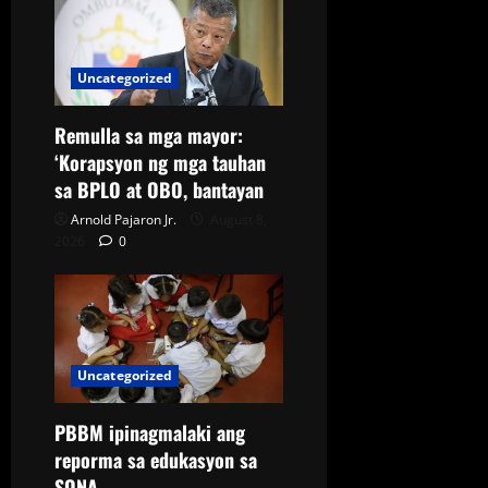
Uncategorized
Remulla sa mga mayor:
‘Korapsyon ng mga tauhan
sa BPLO at OBO, bantayan
Arnold Pajaron Jr.
August 8,
2026
0
Uncategorized
PBBM ipinagmalaki ang
reporma sa edukasyon sa
SONA