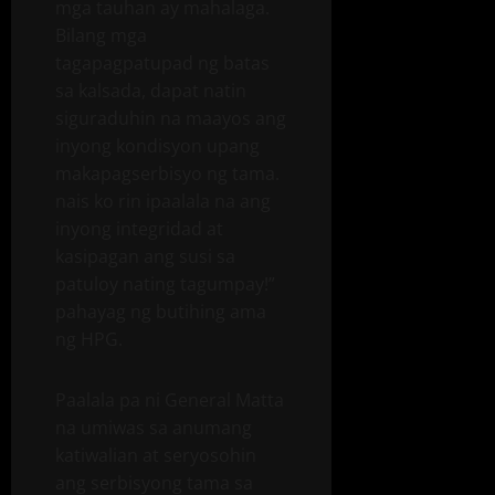
mga tauhan ay mahalaga.
Bilang mga
tagapagpatupad ng batas
sa kalsada, dapat natin
siguraduhin na maayos ang
inyong kondisyon upang
makapagserbisyo ng tama.
nais ko rin ipaalala na ang
inyong integridad at
kasipagan ang susi sa
patuloy nating tagumpay!”
pahayag ng butihing ama
ng HPG.
Paalala pa ni General Matta
na umiwas sa anumang
katiwalian at seryosohin
ang serbisyong tama sa