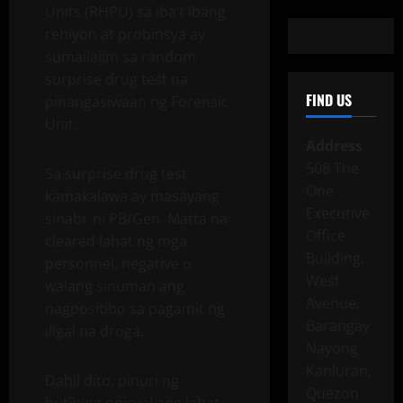
Units (RHPU) sa iba’t ibang
rehiyon at probinsya ay
sumailalim sa random
surprise drug test na
FIND US
pinangasiwaan ng Forensic
Unit.
Address
508 The
Sa surprise drug test
One
kamakalawa ay masayang
Executive
sinabi ni PB/Gen. Matta na
Office
cleared lahat ng mga
Building,
personnel, negative o
West
walang sinuman ang
Avenue,
nagpositibo sa pagamit ng
Barangay
iligal na droga.
Nayong
Kanluran,
Dahil dito, pinuri ng
Quezon