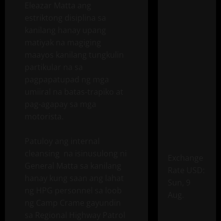
Eleazar Matta ang
estriktong disiplina sa
kanilang hanay upang
matiyak na magiging
maayos kanilang tungkulin
partikular na sa
pagpapatupad ng mga
umiiral na batas-trapiko at
pag-agapay sa mga
motorista.
Patuloy ang internal
cleansing na isinusulong ni
Exchange
General Matta sa kanilang
Rate
USD
:
hanay kung saan ang lahat
Sun, 9
ng HPG personnel sa loob
Aug.
ng Camp Crame gayundin
sa Regional Highway Patrol