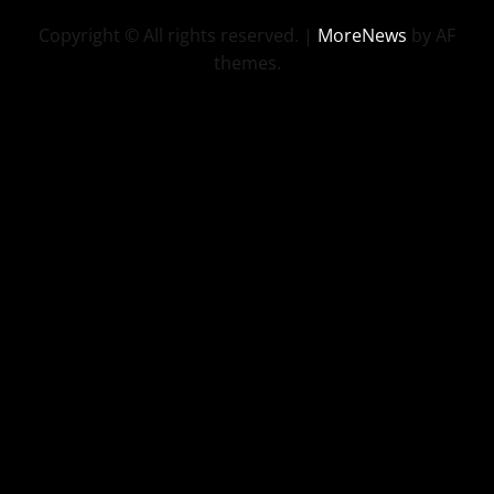
Copyright © All rights reserved.
|
MoreNews
by AF
themes.