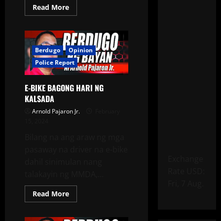
Read More
Berdugo
Opinion
Police Report
E-BIKE BAGONG HARI NG
KALSADA
Arnold Pajaron Jr.
February
15, 2024
Bilang na ang araw ng mga
pasaway na driver na e-bike
Exchange
dahil sinimulan nang
Rate
USD
:
talakayin ng MMDA,...
Fri, 7 Aug.
Read More