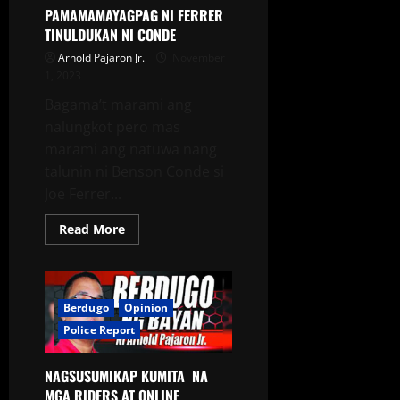
PAMAMAMAYAGPAG NI FERRER
TINULDUKAN NI CONDE
Arnold Pajaron Jr.
November
1, 2023
Bagama’t marami ang
nalungkot pero mas
marami ang natuwa nang
talunin ni Benson Conde si
Joe Ferrer...
Read More
Berdugo
Opinion
Police Report
NAGSUSUMIKAP KUMITA NA
MGA RIDERS AT ONLINE