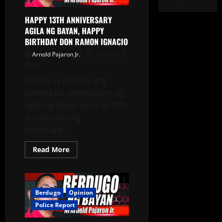
HAPPY 13TH ANNIVERSARY
AGILA NG BAYAN, HAPPY
BIRTHDAY DON RAMON IGNACIO
Arnold Pajaron Jr.
February 5,
2024
BUKAS ay idaraos ang
tahimik na selebrasyon ng
Agila ng Bayan para sa 13th
anniversary ng
pahayagan...
Read More
Berdugo
Opinion
Police Report