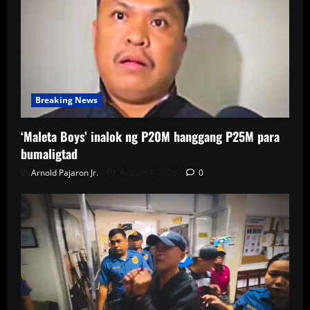
Breaking News
‘Maleta Boys’ inalok ng P20M hanggang P25M para
bumaligtad
Arnold Pajaron Jr.
August 7, 2026
0