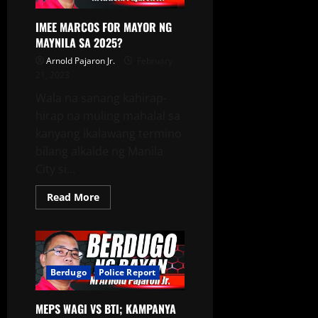
IMEE MARCOS FOR MAYOR NG
MAYNILA SA 2025?
Arnold Pajaron Jr.
February
21, 2023
Wala na sanang kahirap-
hirap na muling mahalal sa
kanyang ikalawang termino
bilang alkalde ng Manila
City si...
Read More
Berdugo
Police Report
MEPS WAGI VS BTI; KAMPANYA