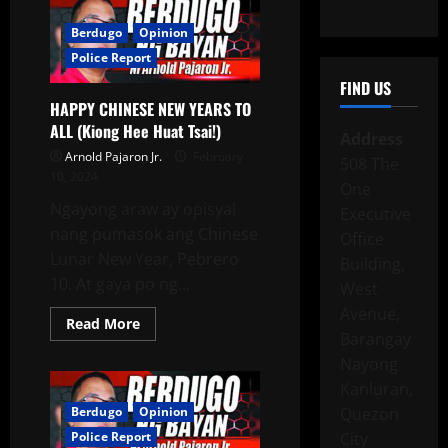
Berdugo
Opinion
Police Report
FIND US
HAPPY CHINESE NEW YEARS TO
ALL (Kiong Hee Huat Tsai!)
Address
Arnold Pajaron Jr.
February
508 The
10, 2024
One
Ngayong araw ay opisyal
Executive
nang pumasok ang Chinese
Office
Lunar New Year, Pebrero
Building,
10. At gaya po ng...
West
Avenue,
Read More
Barangay
Nayong
Kanluran,
Berdugo
Opinion
Quezon
Police Report
City