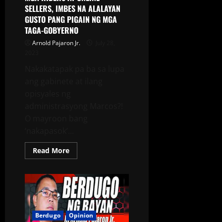
SELLERS, IMBES NA ALALAYAN
GUSTO PANG PIGAIN NG MGA
TAGA-GOBYERNO
Arnold Pajaron Jr.
July 28,
2023
Nakakatapak pa ba sa lupa
ang gabinete at ilang
opisyales ng
administrasyong Marcos?!
O mayroon bang
‘nakapasok’...
Read More
Berdugo
Opinion