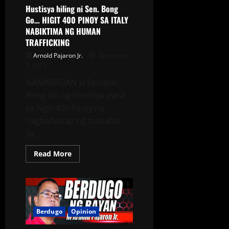
Hustisya hiling ni Sen. Bong
Go… HIGIT 400 PINOY SA ITALY
NABIKTIMA NG HUMAN
TRAFFICKING
Arnold Pajaron Jr.
November
7, 2023
NANINDIGAN si Senator
Bong Go ng hustisya para
sa higit 400 Pinoy na
naghahanap ng trabaho
sa...
Read More
Berdugo
Opinion