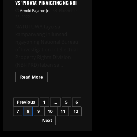
VS ‘PIRATA’ PINAIGTING NG NBI
Arnold Pajaron Jr.
November
25, 2022
NATUTUWA tayo sa
kampanyang inilunsad
ngayon ng National Bureau
of Investigation-Intellectual
Property Rights Division
(NBI-IPRD) laban sa...
Read More
Previous
1
…
5
6
7
8
9
10
11
12
Next