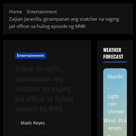
Home
Entertainment
Zaijian Jaranilla, ginampanan ang snatcher na naging
jail officer sa huling episode ng MMK
WEATHER
Entertainment
FORECAST
Zaijian Jaranilla,
ginampanan ang
Manila
snatcher na naging
jail officer sa huling
Light
rain
episode ng MMK
shower
Wind: 30.6
Mads Reyes
kmph
July 26, 2025