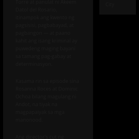
Torre at panulat ni Akeem
City
Datol del Rosario,
itinampok ang kwento ng
pagsisisi, pagbabayad, at
pagbangon — at paano
kahit ang isang kriminal ay
puwedeng maging bayani
sa tamang pag-gabay at
determinasyon.
Kasama rin sa episode sina
Rosanna Roces at Dominic
Ochoa bilang magulang ni
Andot, na tiyak na
magpapaiyak sa mga
manonood.
Ang director’s cut ng