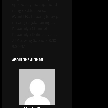
episode ay mapapanood
nang eksklusibo sa
iWantTFC, habang tuloy pa
rin ang regular airing sa
Kapamilya Channel,
Kapamilya Online Live, at
A2Z tuwing Sabado, 8:30-
9:30PM.
ABOUT THE AUTHOR