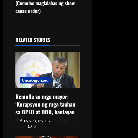
(Comelec maglalabas ng show
cause order)
RELATED STORIES
Uncategorized
Remulla sa mga mayor:
‘Korapsyon ng mga tauhan
sa BPLO at OBO, bantayan
Arnold Pajaron Jr.
August 8,
2026
0