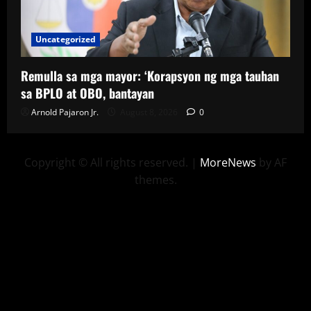
Uncategorized
Remulla sa mga mayor: ‘Korapsyon ng mga tauhan
sa BPLO at OBO, bantayan
Arnold Pajaron Jr.
August 8, 2026
0
Copyright © All rights reserved.
|
MoreNews
by AF
themes.