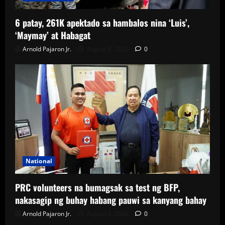
6 patay, 261K apektado sa hambalos nina ‘Luis’,
‘Maymay’ at Habagat
Arnold Pajaron Jr.
August 8, 2026
0
National
PRC volunteers na bumagsak sa test ng BFP,
nakasagip ng buhay habang pauwi sa kanyang bahay
Arnold Pajaron Jr.
August 8, 2026
0