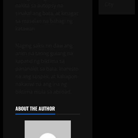
City
nakita sa autopsy na
sinakal ang bata, at kinagat
sa maselan na bahagi ng
katawan.
Naging saksi rin daw ang
anim na taong gulang na
kapatid ng biktima sa
pananakit sa bata. Inaresto
na ang suspek, at kahapon
nakauwi na ang ina ng
biktima mula sa abroad.
ABOUT THE AUTHOR