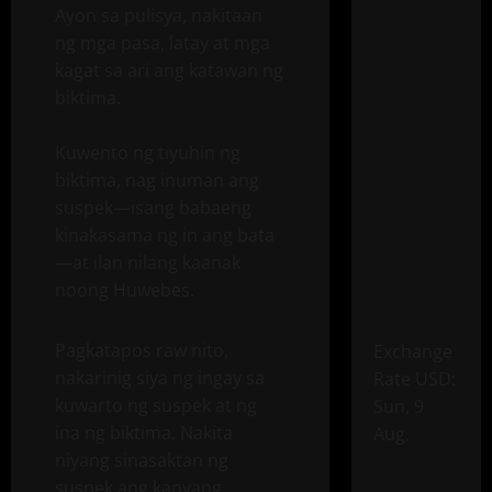
Ayon sa pulisya, nakitaan
ng mga pasa, latay at mga
kagat sa ari ang katawan ng
biktima.
Kuwento ng tiyuhin ng
biktima, nag inuman ang
suspek—isang babaeng
kinakasama ng in ang bata
—at ilan nilang kaanak
noong Huwebes.
Pagkatapos raw nito,
Exchange
nakarinig siya ng ingay sa
Rate
USD
:
kuwarto ng suspek at ng
Sun, 9
ina ng biktima. Nakita
Aug.
niyang sinasaktan ng
suspek ang kanyang