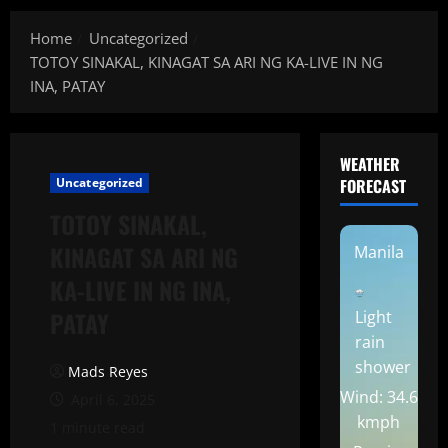
Home
Uncategorized
TOTOY SINAKAL, KINAGAT SA ARI NG KA-LIVE IN NG
INA, PATAY
WEATHER
Uncategorized
FORECAST
TOTOY SINAKAL,
KINAGAT SA ARI NG
Manila
KA-LIVE IN NG INA,
PATAY
Light
rain
shower
Mads Reyes
Wind: 34.6
April 6, 2025
kmph
1 minute read