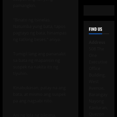
pamangkin.
“Binato ng tsinelas.
Natumba yung bata, tapos
FIND US
pagtayo ng bata, hinampas
ng tatlong beses,” aniya.
Address
508 The
Tumigil lang ang pananakit
One
sa bata ng mapansin ng
Executive
suspek na nakita ito ng
Office
tiyuhin.
Building,
West
Kinabukasan, patay na ang
Avenue,
bata, at mismo ang suspek
Barangay
pa ang nagsabi nito.
Nayong
Kanluran,
Quezon
Ani ng lola ng biktima,