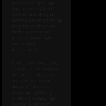
dapat ay ituring ng mga
kapulisan na ang bawat
reklamo na idudulog sa
kanilang mga tanggapan ng
ating mga kababayan ay
direktang utos umano
mula sa kanya at agad
kumilos para
magresponde.
Dagdag pa nito ang ganito
“Ito iyong assurance ko sa
ating mga kababayan na
ang sumbong niyo, eh
aksyon ko.” Maaari na
umanong mag-file ang
publiko ng kanilang mga
reklamo, sumbong at