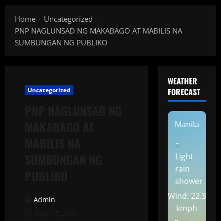
Home
Uncategorized
PNP NAGLUNSAD NG MAKABAGO AT MABILIS NA
SUMBUNGAN NG PUBLIKO
WEATHER
Uncategorized
FORECAST
PNP NAGLUNSAD NG
MAKABAGO AT
Manila
MABILIS NA
SUMBUNGAN NG
Light
rain
PUBLIKO
shower
Wind: 22.3
Admin
kmph
May 17, 2021