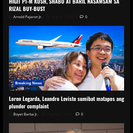
HIGIT P1-M KUSH, SHABU AT BARIL NASAMSAM SA
RIZAL BUY-BUST
Arnold Pajaron Jr.
August 7, 2026
0
Breaking News
Loren Legarda, Leandro Leviste sumibat matapos ang
plunder complaint
Boyet Barba Jr.
August 7, 2026
0