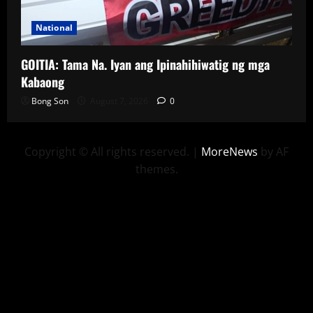
National
GOITIA: Tama Na. Iyan ang Ipinahihiwatig ng mga
Kabaong
Bong Son
August 7, 2026
0
Copyright © All rights reserved.
|
MoreNews
by AF
themes.