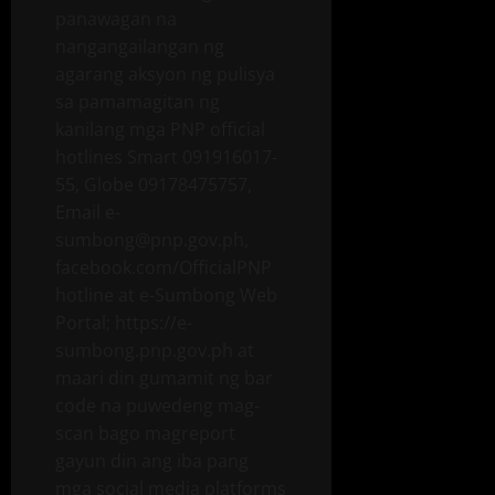
panawagan na
nangangailangan ng
agarang aksyon ng pulisya
sa pamamagitan ng
kanilang mga PNP official
hotlines Smart 091916017-
55, Globe 09178475757,
Email e-
sumbong@pnp.gov.ph,
facebook.com/OfficialPNP
hotline at e-Sumbong Web
Portal; https://e-
sumbong.pnp.gov.ph at
maari din gumamit ng bar
code na puwedeng mag-
scan bago magreport
gayun din ang iba pang
mga social media platforms