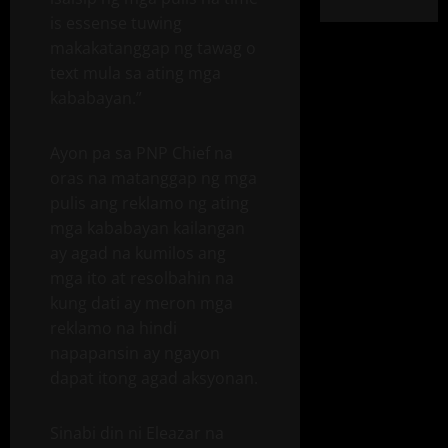
is essense tuwing
makakatanggap ng tawag o
text mula sa ating mga
kababayan.”
Ayon pa sa PNP Chief na
oras na matanggap ng mga
pulis ang reklamo ng ating
mga kababayan kailangan
ay agad na kumilos ang
mga ito at resolbahin na
kung dati ay meron mga
reklamo na hindi
napapansin ay ngayon
dapat itong agad aksyonan.
Sinabi din ni Eleazar na