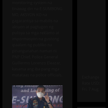
monitoring system na
tinawag din na E-SUMBONG
MO, AKSYON KO na
gagarantiya sa mabilis na
aksyon at pagtugon ng
pulisya sa mga reklamo at
impormasyon na gustong
ipaalam ng publiko na
pinangunahan naman ni
PNP Chief, Police General
Guillermo Lorenzo Eleazar,
kasama ang iba pang mga
matataas na police officials.
Exchange
Rate
USD
:
Fri, 7 Aug.