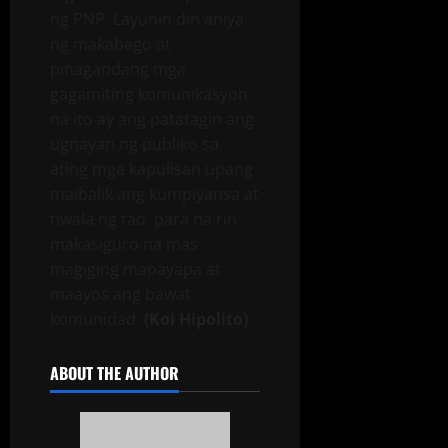
ng PNP. Layunin din aniya
ng makabago at
pinagandang mga
gagamiting komunikasyon
na ito ay ang patatagin ang
ugnayan ng publiko sa
ating mga kapulisan upang
maibalik ang kumpiyansa at
tiwala ng tao para na rin
makasiguro na mas
magiging mapayapa at
maayos ang bawat
komunidad.
(Koi Hipolito)
ABOUT THE AUTHOR