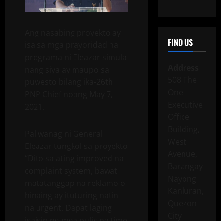
Ang nasabing proyekto ay
FIND US
isa sa mga prayoridad na
programa ni Eleazar simula
Address
nang siya ay maupo sa
508 The
puwesto bilang ika-26th
One
PNP Chief noong May 7,
Executive
2021.
Office
Building,
Paliwanag ni General
West
Eleazar tungkol sa proyekto
Avenue,
“Dito sa ating improved na
Barangay
complaint system, bawat
Nayong
matatanggap na reklamo o
Kanluran,
hinaing ay ituturing natin
Quezon
na urgent. Dapat laging
City
isaisip ng mga pulis na time