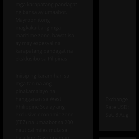
mga karapatang pandagat
ng bansa ay umaabot.
Mayroon itong
magkakaibang mga
maritime zone, bawat isa
ay may espesyal na
karapatang pandagat na
eksklusibo sa Pilipinas.
Iniisip ng karamihan sa
mga tao na ang
pinakamalayo na
hangganan sa West
Exchange
Philippine Sea ay ang
Rate
USD
:
exclusive economic zone
Sat, 8 Aug.
(EEZ) na umaabot sa 200
nautical miles mula sa
baseline. Gayunpaman,