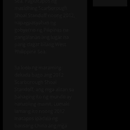
Sea. Pagkatapos ng
masidhing Scarborough
Shoal Standoff noong 2012,
napagpasyahan ng
gobyerno ng Pilipinas na
pangalanan ang lugar na
pang-dagat bilang West
Philippine Sea.
Sa loob ng maraming
dekada bago ang 2012
Scarborough Shoal
Standoff, ang mga alitan sa
bahaging ito ng mundo ay
nanatiling mainit. Lumaki
lamang ito noong 2012
matapos ipadala ng
bansang China ang mga