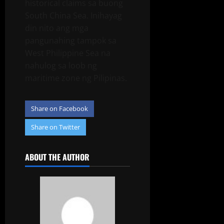
historical claims sa buong
South China Sea. Inihayag
din nito ang mga
pangunahing tampok sa
West Philippine Sea na
nahulog sa loob ng
maritime zone ng Pilipinas.
Share on Facebook
Share on Twitter
ABOUT THE AUTHOR