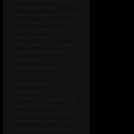
rin ng suporta ang
Vietnam, Japan, at Australia
sa hakbang ng Pilipinas sa
pagbibigay diin na ang
batas ay dapat
mangibabaw sa mga gawa
ng giyera sa paglutas ng
mga hindi
pagkakaunawaan.
Noong 2016, ang
Permanent Court of
Arbitration ay nagbigay ng
isang landmark na
tagumpay para sa Pilipinas
at idineklarang ilegal ang
nine-dash line ng China at