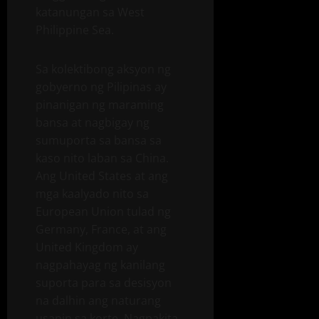
katanungan sa West
Philippine Sea.
Sa kolektibong aksyon ng
gobyerno ng Pilipinas ay
pinanigan ng maraming
bansa at nagbigay ng
sumuporta sa bansa sa
kaso nito laban sa China.
Ang United States at ang
mga kaalyado nito sa
European Union tulad ng
Germany, France, at ang
United Kingdom ay
nagpahayag ng kanilang
suporta para sa desisyon
na dalhin ang naturang
usapin sa korte. Nagpakita