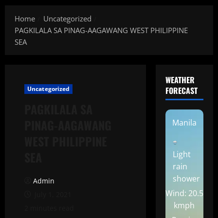
Home
Uncategorized
PAGKILALA SA PINAG-AAGAWANG WEST PHILIPPINE
SEA
WEATHER
Uncategorized
FORECAST
PAGKILALA SA
PINAG-AAGAWANG
Manila
WEST PHILIPPINE
SEA
Light
rain
shower
Admin
Wind: 20.5
July 1, 2021
kmph
2 minutes read