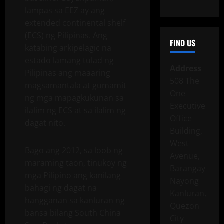
lampas sa EEZ ay ang
extended continental shelf
(ECS) ng Pilipinas. Ang
FIND US
katabing arkipelagic na
estado lamang tulad ng
Address
Pilipinas ang maaaring
508 The
magsamantala at gumamit
One
ng mga mapagkukunan sa
Executive
ilalim ng ECS ​​at sa ilalim ng
Office
dagat nito.
Building,
West
Bago ang 2012, sa loob ng
Avenue,
maraming taon, tinukoy ng
Barangay
mga Pilipino ang kanilang
Nayong
bahagi ng dagat na
Kanluran,
hangganan sa kanluran ng
Quezon
bansa bilang South China
City