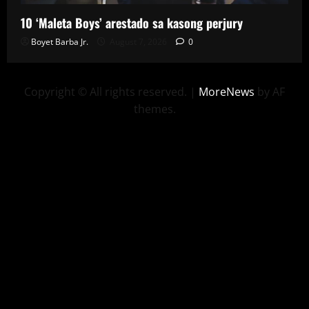
10 ‘Maleta Boys’ arestado sa kasong perjury
Boyet Barba Jr.
August 7, 2026
0
Copyright © All rights reserved.
|
MoreNews
by AF
themes.