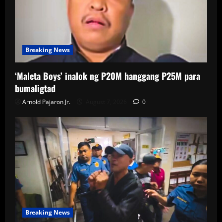
Breaking News
‘Maleta Boys’ inalok ng P20M hanggang P25M para
bumaligtad
Arnold Pajaron Jr.
August 7, 2026
0
Breaking News