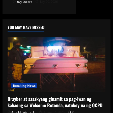
Juvy Lucero
July 20, 2026
YOU MAY HAVE MISSED
Breaking News
Drayber at sasakyang ginamit sa pag-iwan ng
kabaong sa Welcome Rotonda, natukoy na ng QCPD
Arnold Pajaron Jr.
August 7, 2026
0