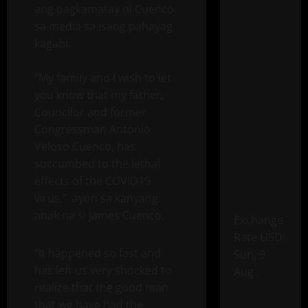
ang pagkamatay ni Cuenco
sa media sa isang pahayag
kagabi.
“My family and I wish to let
you know that my father,
Councilor and former
Congressman Antonio
Veloso Cuenco, has
succumbed to the lethal
effects of the COVID19
virus,” ayon sa kanyang
anak na si James Cuenco.
Exchange
Rate
USD
:
“It happened so fast and
Sun, 9
has left us very shocked to
Aug.
realize that the good man
that we have had the