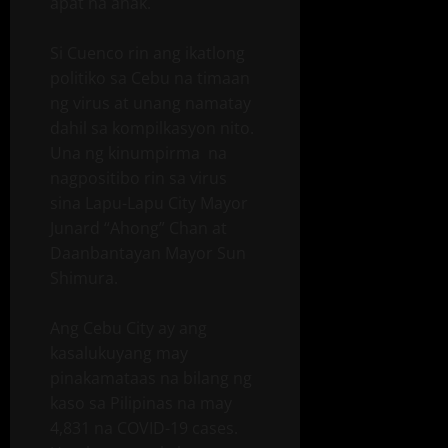
apat na anak.
Si Cuenco rin ang ikatlong
politiko sa Cebu na timaan
ng virus at unang namatay
dahil sa kompilkasyon nito.
Una ng kinumpirma na
nagpositibo rin sa virus
sina Lapu-Lapu City Mayor
Junard “Ahong” Chan at
Daanbantayan Mayor Sun
Shimura.
Ang Cebu City ay ang
kasalukuyang may
pinakamataas na bilang ng
kaso sa Pilipinas na may
4,831 na COVID-19 cases.