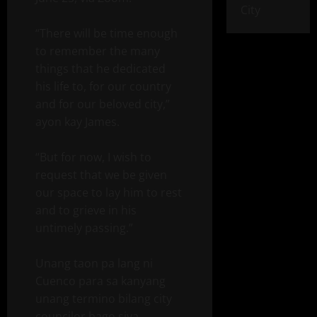
City
“There will be time enough
to remember the many
things that he dedicated
his life to, for our country
and for our beloved city,”
ayon kay James.
“But for now, I wish to
request that we be given
our space to lay him to rest
and to grieve in his
untimely passing.”
Unang taon pa lang ni
Cuenco para sa kanyang
unang termino bilang city
councilor bago siya