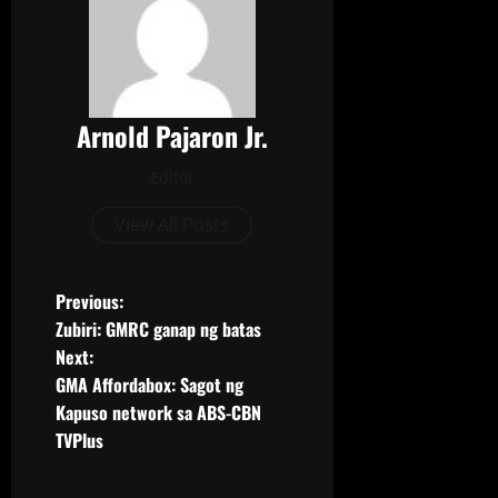
e
t
b
t
o
e
o
r
k
Arnold Pajaron Jr.
Editor
View All Posts
Previous:
Zubiri: GMRC ganap ng batas
Next:
GMA Affordabox: Sagot ng
Kapuso network sa ABS-CBN
TVPlus