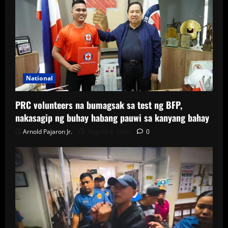
National
PRC volunteers na bumagsak sa test ng BFP,
nakasagip ng buhay habang pauwi sa kanyang bahay
Arnold Pajaron Jr.
August 8, 2026
0