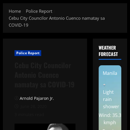
Home
Police Report
Cebu City Councilor Antonio Cuenco namatay sa
COVID-19
WEATHER
Police Report
FORECAST
Cebu City Councilor
Antonio Cuenco
Manila
namatay sa COVID-19
Light
Arnold Pajaron Jr.
rain
shower
June 28, 2020
3 minutes read
Wind: 35.3
kmph