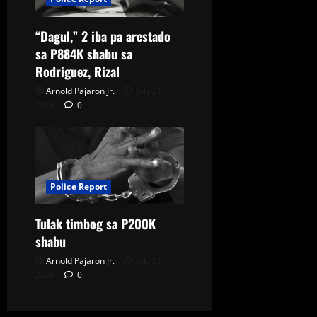
“Dagul,” 2 iba pa arestado
sa P884K shabu sa
Rodriguez, Rizal
Arnold Pajaron Jr.
July 31,
2026
0
Police Report
Tulak timbog sa P200K
shabu
Arnold Pajaron Jr.
July 31,
2026
0