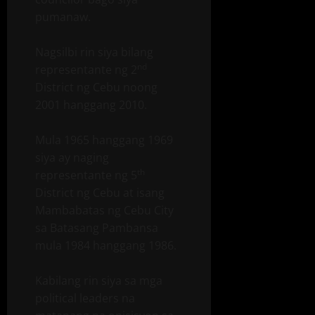
pumanaw.
Nagsilbi rin siya bilang
nd
representante ng 2
District ng Cebu noong
2001 hanggang 2010.
Mula 1965 hanggang 1969
siya ay naging
th
representante ng 5
District ng Cebu at isang
Mambabatas ng Cebu City
sa Batasang Pambansa
mula 1984 hanggang 1986.
Kabilang rin siya sa mga
political leaders na