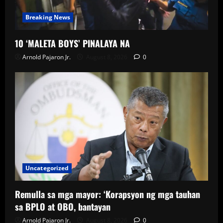
Breaking News
10 ‘MALETA BOYS’ PINALAYA NA
Arnold Pajaron Jr.
August 8, 2026
0
Uncategorized
Remulla sa mga mayor: ‘Korapsyon ng mga tauhan
sa BPLO at OBO, bantayan
Arnold Pajaron Jr.
August 8, 2026
0