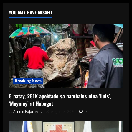
YOU MAY HAVE MISSED
Breaking News
6 patay, 261K apektado sa hambalos nina ‘Luis’,
‘Maymay’ at Habagat
Arnold Pajaron Jr.
August 8, 2026
0