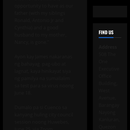
opportunity to have as our
father (with my siblings
Ronald, Antonio Jr and
Cynthia) and a good
FIND US
husband to my mother,
Nancy, is gone.”
Address
508 The
Ayon kay James nakaranas
One
ng bahayag pag-ubo at
Executive
lagnat, kaya hinikayat siya
Office
ng pamilya na sumailalim
Building,
sa test para sa virus noong
West
June 18.
Avenue,
Barangay
Dumalo pa si Cuenco sa
Nayong
kanyang huling city council
Kanluran,
session noong Huwebes,
Quezon
June 25, via Zoom.