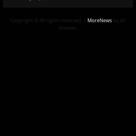
Copyright © All rights reserved.
|
MoreNews
by AF
themes.