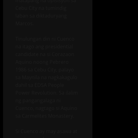
matapang na opisisyon sa
Cebu City na tumindig
laban sa diktaduryang
Marcos.
Tinulungan din ni Cuenco
na itago ang presidential
candidate na si Corazaon
Aquino noong Pebrero
1986 sa Cebu City, palayo
sa Maynila na nagkakagulo
dahil sa EDSA People
Power Revolution. Sa ilalim
ng pangangalaga ni
Cuenco, nagtago si Aquino
sa Carmelites Monastery.
Si Cuenco ay may asawa at