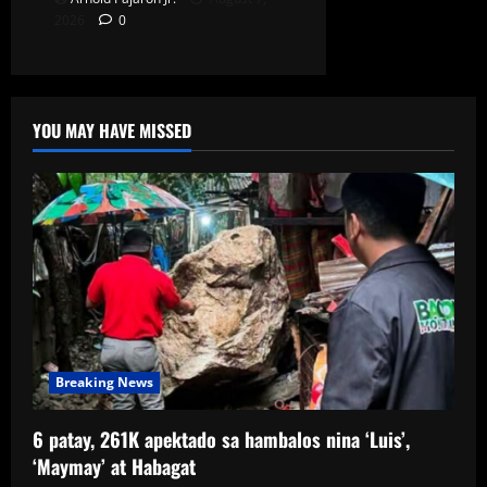
2026
0
YOU MAY HAVE MISSED
Breaking News
6 patay, 261K apektado sa hambalos nina ‘Luis’,
‘Maymay’ at Habagat