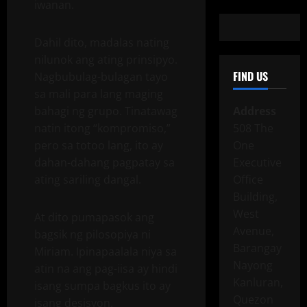
iwanan.
Dahil dito, madalas nating
nilunok ang ating prinsipyo.
FIND US
Nagbubulag-bulagan tayo
sa mali para lang maging
bahagi ng grupo. Tinatawag
Address
natin itong “kompromiso,”
508 The
pero sa totoo lang, ito ay
One
dahan-dahang pagpatay sa
Executive
ating sariling dangal.
Office
Building,
West
At dito pumapasok ang
Avenue,
bagsik ng pilosopiya ni
Barangay
Miriam. Ipinapaalala niya sa
Nayong
atin na ang pag-iisa ay hindi
Kanluran,
isang sumpa bagkus ito ay
Quezon
isang desisyon.