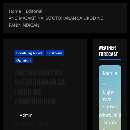
Home
Editorial
ANG MASAKIT NA KATOTOHANAN SA LIKOD NG
PANININDIGAN
WEATHER
Breaking News
Editorial
FORECAST
Opinion
ANG MASAKIT NA
Manila
KATOTOHANAN SA
LIKOD NG
Light
PANININDIGAN
rain
shower
Wind: 28.8
Admin
kmph
March 4, 2026