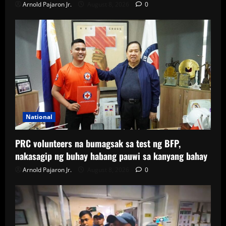
Arnold Pajaron Jr.
August 8, 2026
0
National
PRC volunteers na bumagsak sa test ng BFP,
nakasagip ng buhay habang pauwi sa kanyang bahay
Arnold Pajaron Jr.
August 8, 2026
0