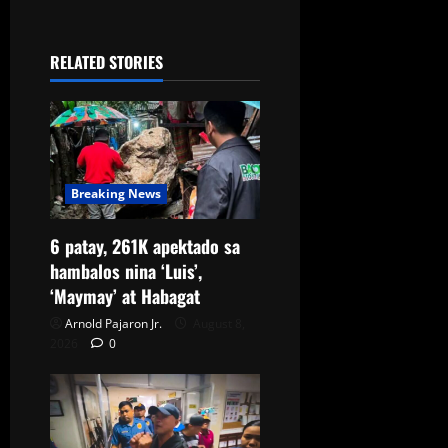
RELATED STORIES
Breaking News
6 patay, 261K apektado sa
hambalos nina ‘Luis’,
‘Maymay’ at Habagat
Arnold Pajaron Jr.
August 8,
2026
0