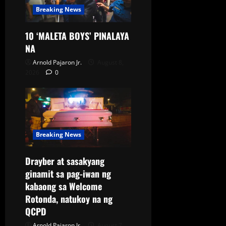
Breaking News
10 ‘MALETA BOYS’ PINALAYA
NA
Arnold Pajaron Jr.
August 8,
2026
0
Breaking News
Drayber at sasakyang
ginamit sa pag-iwan ng
kabaong sa Welcome
Rotonda, natukoy na ng
QCPD
Arnold Pajaron Jr.
August 7,