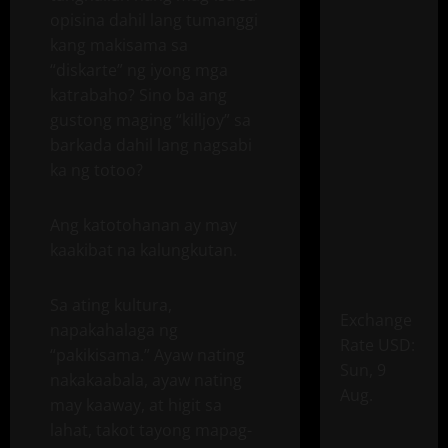
opisina dahil lang tumanggi
kang makisama sa
“diskarte” ng iyong mga
katrabaho? Sino ba ang
gustong maging “killjoy” sa
barkada dahil lang nagsabi
ka ng totoo?
Ang katotohanan ay may
kaakibat na kalungkutan.
Sa ating kultura,
Exchange
napakahalaga ng
Rate
USD
:
“pakikisama.” Ayaw nating
Sun, 9
nakakaabala, ayaw nating
Aug.
may kaaway, at higit sa
lahat, takot tayong mapag-