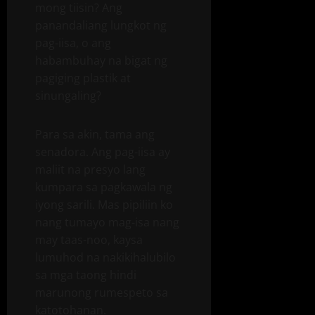
mong tiisin? Ang
panandaliang lungkot ng
pag-iisa, o ang
habambuhay na bigat ng
pagiging plastik at
sinungaling?
Para sa akin, tama ang
senadora. Ang pag-iisa ay
maliit na presyo lang
kumpara sa pagkawala ng
iyong sarili. Mas pipiliin ko
nang tumayo mag-isa nang
may taas-noo, kaysa
lumuhod na nakikihalubilo
sa mga taong hindi
marunong rumespeto sa
katotohanan.