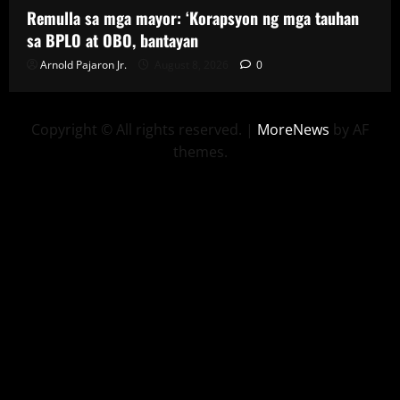
Remulla sa mga mayor: ‘Korapsyon ng mga tauhan
sa BPLO at OBO, bantayan
Arnold Pajaron Jr.
August 8, 2026
0
Copyright © All rights reserved.
|
MoreNews
by AF
themes.