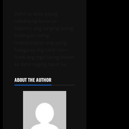
Dahil sa dulo, kapag
nakaharap ka na sa
salamin, ang tanging taong
kailangan mong
mapatunayan ang iyong
halaga ay ang sarili mo—
hindi ang mga taong iniwan
ka dahil naging tapat ka.
ABOUT THE AUTHOR