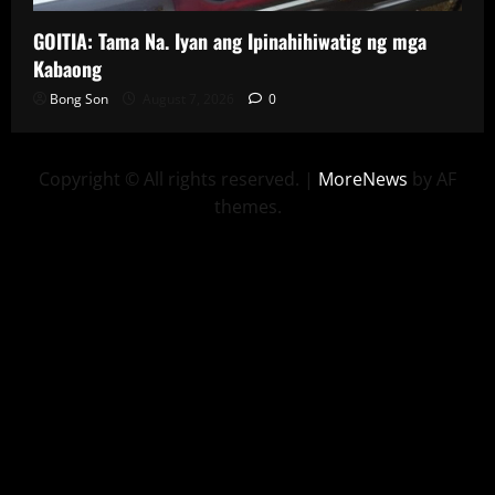
GOITIA: Tama Na. Iyan ang Ipinahihiwatig ng mga
Kabaong
Bong Son
August 7, 2026
0
Copyright © All rights reserved.
|
MoreNews
by AF
themes.