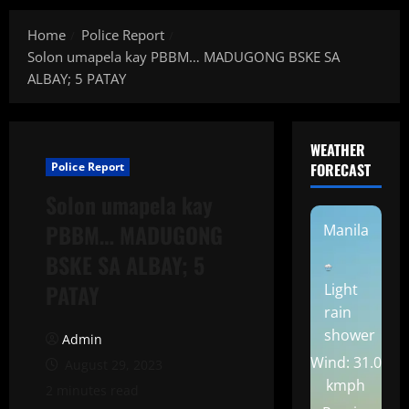
Home
Police Report
Solon umapela kay PBBM… MADUGONG BSKE SA
ALBAY; 5 PATAY
WEATHER
Police Report
FORECAST
Solon umapela kay
PBBM… MADUGONG
Manila
BSKE SA ALBAY; 5
PATAY
Light
rain
shower
Admin
Wind: 31.0
August 29, 2023
kmph
2 minutes read