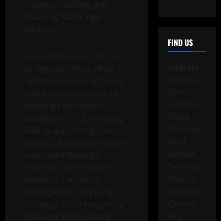
Kagawad kabilang ang
asawa ng isa sa mga
biktima.
FIND US
Sa pinakabagong ulat mula
Address
sa Regional Police Office 5
508 The
ng PNP pauwi na ng bahay
One
galing sa pagsusumite ng
Executive
kanyang Certificate of
Office
Candidacy o COC bandang
Building,
6:40 ng gabi nitong Lunes,
West
Agosto 28, ang biktimang si
Avenue,
incumbent Barangay
Barangay
Chairman Alex Enriquez
Nayong
Repato, 51 anyos ng
Kanluran,
Barangay San Jose nang
Quezon
harangin at tambangan ng
City
dalawang hindi kilalang