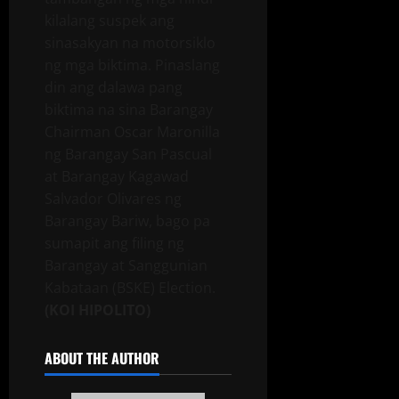
kilalang suspek ang
sinasakyan na motorsiklo
ng mga biktima. Pinaslang
din ang dalawa pang
biktima na sina Barangay
Chairman Oscar Maronilla
ng Barangay San Pascual
at Barangay Kagawad
Salvador Olivares ng
Barangay Bariw, bago pa
sumapit ang filing ng
Barangay at Sanggunian
Kabataan (BSKE) Election.
(KOI HIPOLITO)
ABOUT THE AUTHOR