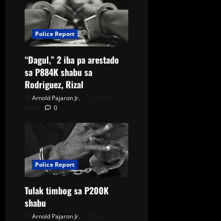
Police Report
“Dagul,” 2 iba pa arestado
sa P884K shabu sa
Rodriguez, Rizal
Arnold Pajaron Jr.
July 31,
2026
0
Police Report
Tulak timbog sa P200K
shabu
Arnold Pajaron Jr.
July 31,