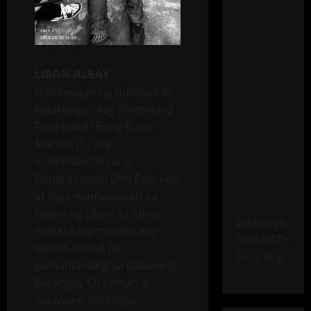
LIBON-ALBAY
–
Nanawagan ng hustisya at
katarungan kay Pangulong
Ferdinand “Bong Bong”
Marcos Jr., ang
mambabatas na si
Congressman Didi Cabredo
at mga mamamayan sa
bayan ng Libon sa Albay
Exchange
makaraang maitala ang
Rate
USD
:
sunod-sunod na
Fri, 7 Aug.
pamamaslang sa dalawang
Barangay Chairman at
dalawang Barangay