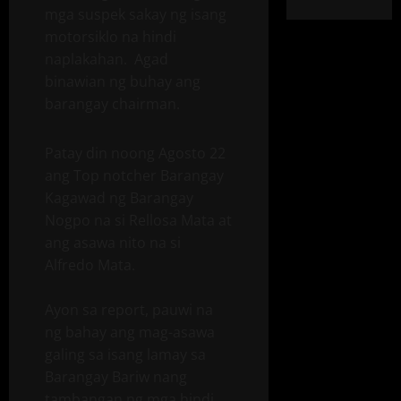
mga suspek sakay ng isang
motorsiklo na hindi
naplakahan. Agad
binawian ng buhay ang
barangay chairman.
Patay din noong Agosto 22
ang Top notcher Barangay
Kagawad ng Barangay
Nogpo na si Rellosa Mata at
ang asawa nito na si
Alfredo Mata.
Ayon sa report, pauwi na
ng bahay ang mag-asawa
galing sa isang lamay sa
Barangay Bariw nang
tambangan ng mga hindi