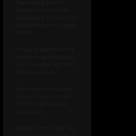
Ang pagiging ganid sa
kapangyarihan at salapi
ang palaging umiiral at tayo
mga kababayan ang laging
biktima.
Hanggang ngayon walang
katiyakan ang ating bukas
lalo na ng ating mga anak
at kaapu-apuhan.
Sana maawa naman ang
mga namumuno at mga
TRAPO! Makunsensiya
naman kayo!
Magbigay naman kayo ng
kaunti man lamang pag-asa