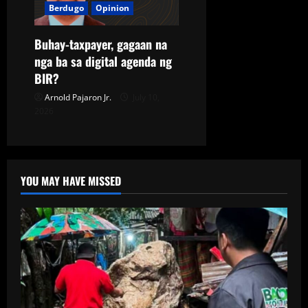
Berdugo
Opinion
Buhay-taxpayer, gagaan na
nga ba sa digital agenda ng
BIR?
Arnold Pajaron Jr.
July 10,
2026
YOU MAY HAVE MISSED