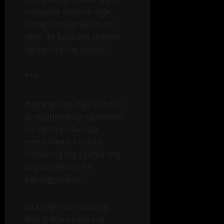
company mula sa mga
tunay na nagmamay-ari
nito? Ito kaya ang dahilan
ng serbisyong pulpol?
***
Habang tayo mga Cabalen
ay naghahanap ng normal
na serbisyo sa mga
restaurants, niluluto
naman ng mga ganid ang
pag-aangkinan sa
kapangyarihan.
Sa kongreso mukhang
kitang-kita na pera at