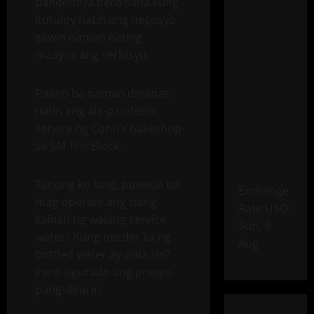
pandemiya pero sana kung
itutuloy natin ang negosyo
gawin naman nating
maayos ang serbisyo.
Paano ba naman dinanas
natin ang ala-pandemic
service ng Conti’s bakeshop
sa SM The Block.
Tanong ko lang, puwede ba
Exchange
mag-operate ang isang
Rate
USD
:
kainan ng walang service
Sun, 9
water? Kung oorder ka ng
Aug.
bottled water ay wala rin?
Pero sigurado ang presyo
pang-dine in.