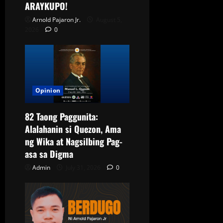
ARAYKUPO!
Arnold Pajaron Jr.
August 5,
2026
0
Opinion
82 Taong Paggunita:
Alalahanin si Quezon, Ama
ng Wika at Nagsilbing Pag-
asa sa Digma
Admin
July 31, 2026
0