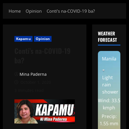
Home
Opinion
Conti’s na-COVID-19 ba?
WEATHER
Kapamu
Opinion
FORECAST
Conti’s na-COVID-19
ba?
Manila
Mina Paderna
Light
October 1, 2020
rain
3 minutes read
shower
Wind: 33.5
kmph
Precip:
1.55 mm