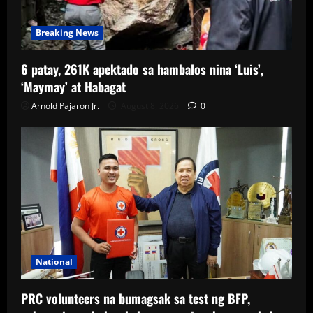
Breaking News
6 patay, 261K apektado sa hambalos nina ‘Luis’,
‘Maymay’ at Habagat
Arnold Pajaron Jr.
August 8, 2026
0
National
PRC volunteers na bumagsak sa test ng BFP,