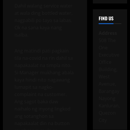
Dahil walang service water
at wala ding bottled water,
FIND US
nagpabili po tayo sa labas.
Ok na sana kaya nang
Address
isalba.
508 The
One
Ang matindi pati pagkain
Executive
tila na-covid na rin dahil sa
Office
napakaalat na timpla nito.
Building,
Si Manager mukhang abala
West
kaya hindi nito nagawang
Avenue,
lumapit sa nagko-
Barangay
complaint na customer.
Nayong
Ang sagot baka daw
Kanluran,
naihalo ng inyong lingkod
Quezon
ang sotanghon sa
City
napakaalat din na button