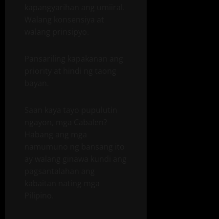
kapangyarihan ang umiiral.
Walang konsensiya at
walang prinsipyo.
Pansariling kapakanan ang
priority at hindi ng taong
bayan.
Saan kaya tayo pupulutin
ngayon, mga Cabalen?
Habang ang mga
namumuno ng bansang ito
ay walang ginawa kundi ang
pagsantalahan ang
kabaitan nating mga
Pilipino.