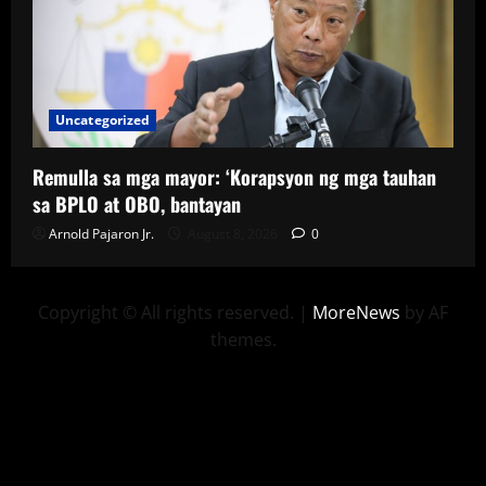
Uncategorized
Remulla sa mga mayor: ‘Korapsyon ng mga tauhan
sa BPLO at OBO, bantayan
Arnold Pajaron Jr.
August 8, 2026
0
Copyright © All rights reserved.
|
MoreNews
by AF
themes.