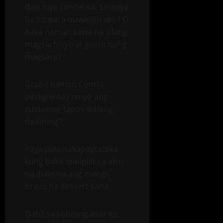
daw niya cancel na. Sinadya
ba ito para buwisitin ako? O
baka naman sawa na silang
magserbisyo at gusto nang
magsara?
Grabe naman Conti’s
pinaghintay ninyo ang
customer tapos walang
dadating?
Kaya pala nakapagtataka
kung bakit ipinipilit sa akin
na ihain na ang mango
bravo na dessert sana.
Dahil sa sobrang asar ko