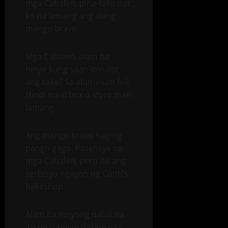
mga Cabalen, pina-take out
ko na lamang ang aking
mango bravo.
Mga Cabalen, alam ba
ninyo kung saan ibinalot
ang cake? Sa aluminum foil.
Hindi meal box o styro man
lamang.
Ang mango bravo naging
pango gago. Pasensya na
mga Cabalen, pero ito ang
serbisyo ngayon ng Conti’s
bakeshop.
Alam ba ninyong nabili na
ito ng isang malaking gas