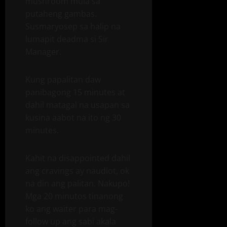
mushroom mula sa
putaheng gambas.
Susmaryosep sa halip na
lumapit deadma si Sir
Manager.
Kung papalitan daw
panibagong 15 minutes at
dahil matagal na usapan sa
kusina aabot na ito ng 30
minutes.
Kahit na disappointed dahil
ang cravings ay naudlot, ok
na din ang palitan. Nakupo!
Mga 20 minutos tinanong
ko ang waiter para mag-
follow up ang sabi akala