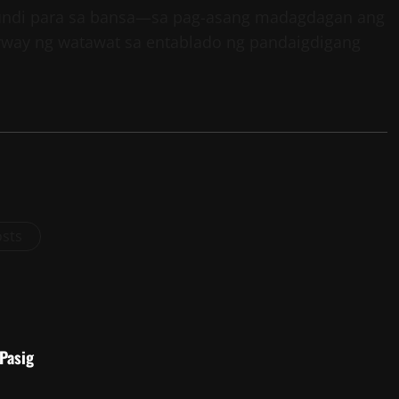
, kundi para sa bansa—sa pag-asang madagdagan ang
way ng watawat sa entablado ng pandaigdigang
osts
Pasig