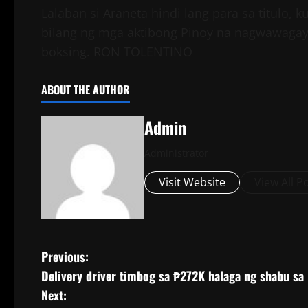
Lalaban si Araneta hindi lang para sa titulo
bilang ng mga aktibong Pinoy na nagwawagay
boksing. RON TOLENTINO
ABOUT THE AUTHOR
Admin
Administrator
Visit Website
View All P
Previous:
Delivery driver timbog sa ₱272K halaga ng shabu sa 
Next: