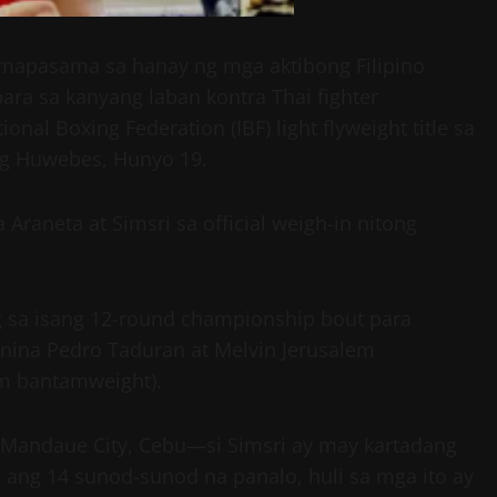
a mapasama sa hanay ng mga aktibong Filipino
ra sa kanyang laban kontra Thai fighter
nal Boxing Federation (IBF) light flyweight title sa
ng Huwebes, Hunyo 19.
raneta at Simsri sa official weigh-in nitong
ng sa isang 12-round championship bout para
nina Pedro Taduran at Melvin Jerusalem
im bantamweight).
 Mandaue City, Cebu—si Simsri ay may kartadang
na ang 14 sunod-sunod na panalo, huli sa mga ito ay