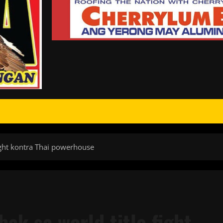
fight kontra Thai powerhouse
ak sa world title fight