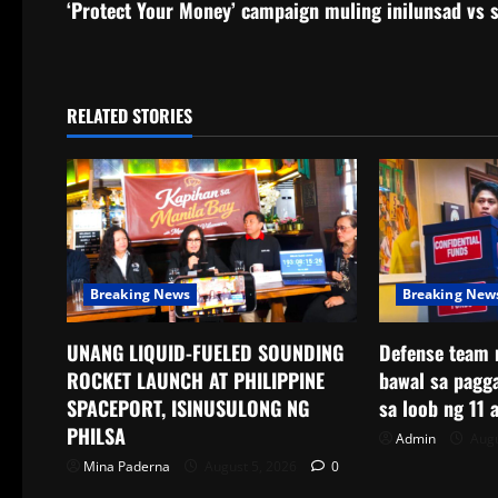
‘Protect Your Money’ campaign muling inilunsad vs 
RELATED STORIES
Breaking News
Breaking New
UNANG LIQUID-FUELED SOUNDING
Defense team 
ROCKET LAUNCH AT PHILIPPINE
bawal sa pagg
SPACEPORT, ISINUSULONG NG
sa loob ng 11 
PHILSA
Admin
Augu
Mina Paderna
August 5, 2026
0