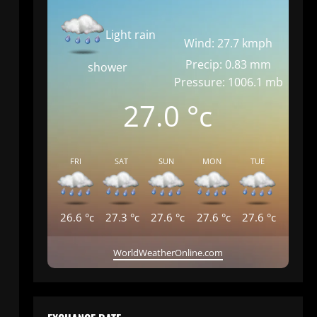
Light rain
Wind: 27.7 kmph
Precip: 0.83 mm
shower
Pressure: 1006.1 mb
27.0
°c
FRI
SAT
SUN
MON
TUE
26.6
°c
27.3
°c
27.6
°c
27.6
°c
27.6
°c
WorldWeatherOnline.com