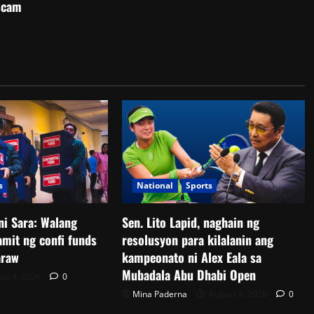
scam
s
National
Sports
ni Sara: Walang
Sen. Lito Lapid, naghain ng
amit ng confi funds
resolusyon para kilalanin ang
araw
kampeonato ni Alex Eala sa
Mubadala Abu Dhabi Open
st 4, 2026
0
Mina Paderna
August 4, 2026
0