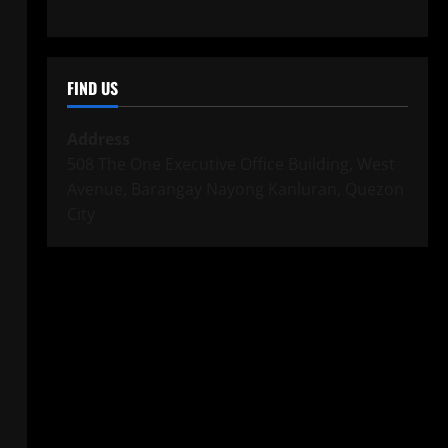
FIND US
Address
508 The One Executive Office Building, West
Avenue, Barangay Nayong Kanluran, Quezon
City