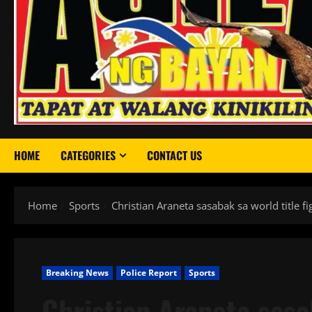
HOME
CATEGORIES
CONTACT US
Home
Sports
Christian Araneta sasabak sa world title 
Breaking News
Police Report
Sports
Christian Araneta sasab