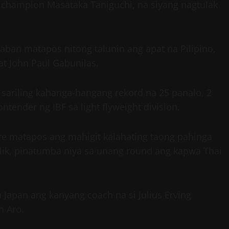
se champion Masataka Taniguchi, na siyang nagtulak
laban matapos nitong talunin ang apat na Pilipino,
 at John Paul Gabunilas.
sariling kahanga-hangang rekord na 25 panalo, 2
ntender ng IBF sa light flyweight division.
e matapos ang mahigit kalahating taong pahinga
balik, pinatumba niya sa unang round ang kapwa Thai
Japan ang kanyang coach na si Julius Erving
h Aro.