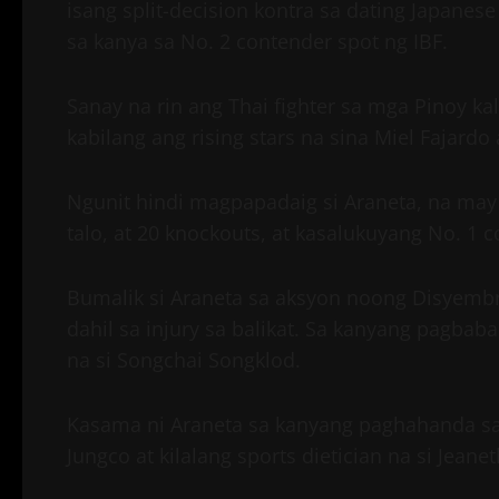
isang split-decision kontra sa dating Japane
sa kanya sa No. 2 contender spot ng IBF.
Sanay na rin ang Thai fighter sa mga Pinoy ka
kabilang ang rising stars na sina Miel Fajardo
Ngunit hindi magpapadaig si Araneta, na may 
talo, at 20 knockouts, at kasalukuyang No. 1 co
Bumalik si Araneta sa aksyon noong Disyembr
dahil sa injury sa balikat. Sa kanyang pagba
na si Songchai Songklod.
Kasama ni Araneta sa kanyang paghahanda sa 
Jungco at kilalang sports dietician na si Jeanet