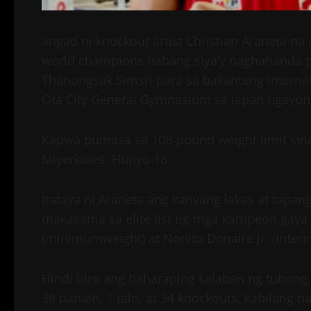
angad ni knockout artist Christian Araneta n
world champions habang siya’y naghahanda pa
Thanongsak Simsri para sa bakanteng Internatio
Ota City General Gymnasium sa Japan ngayo
Kapwa pumasa sa 108-pound weight limit sina A
Miyerkules, Hunyo 18.
Itataya ni Araneta ang kanyang lakas at tapa
makasama sa elite list ng mga kampeon gaya 
(minimumweight) at Nonito Donaire Jr. (inter
Hindi biro ang haharaping kalaban ng tubong
38 panalo, 1 talo, at 34 knockouts, kabilang 